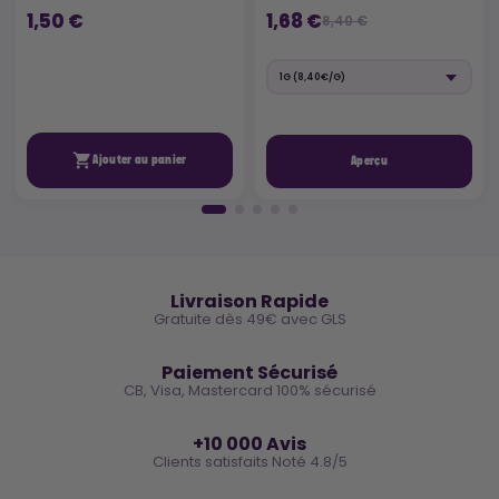
1,50 €
1,68 €
8,40 €

Ajouter au panier
Aperçu
🚚
Livraison Rapide
Gratuite dès 49€ avec GLS
🔒
Paiement Sécurisé
CB, Visa, Mastercard 100% sécurisé
⭐
+10 000 Avis
Clients satisfaits Noté 4.8/5
🌿