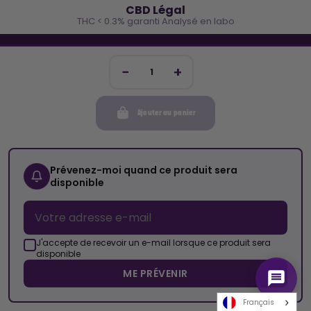
CBD Légal
THC < 0.3% garanti Analysé en labo
🐓 REJOINS LA TEAM COCO
Inscris-toi et reçois -10€ sur ta prochaine commande
Ajouter au panier
Mon compte
Cocorikush
Prévenez-moi quand ce produit sera
disponible
Top Catégories
Nous Suivre
J'accepte de recevoir un e-mail lorsque ce produit sera
disponible
ME PRÉVENIR
© 2026 Cocorikush - Tous droits réservés • Made by
New Keys
Français