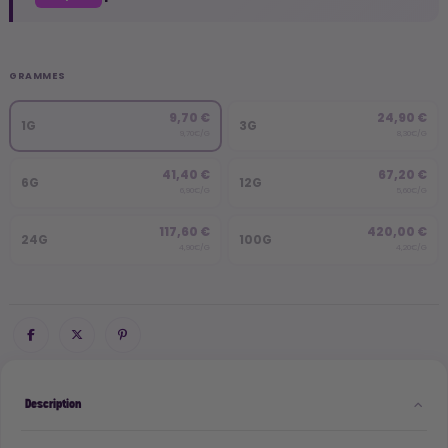
GRAMMES
9,70 €
24,90 €
1G
3G
9,70€/G
8,30€/G
41,40 €
67,20 €
6G
12G
6,90€/G
5,60€/G
117,60 €
420,00 €
24G
100G
4,90€/G
4,20€/G
Description