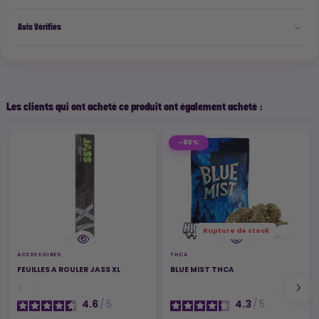
Avis Vérifiés
Les clients qui ont acheté ce produit ont également acheté :
-80%
Rupture de stock
ACCESSOIRES
THCA
FEUILLES A ROULER JASS XL
BLUE MIST THCA
4.6
/
5
4.3
/
5