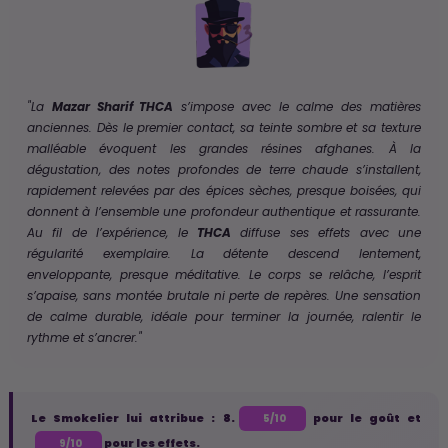
"La
Mazar Sharif THCA
s’impose avec le calme des matières
anciennes. Dès le premier contact, sa teinte sombre et sa texture
malléable évoquent les grandes résines afghanes. À la
dégustation, des notes profondes de terre chaude s’installent,
rapidement relevées par des épices sèches, presque boisées, qui
donnent à l’ensemble une profondeur authentique et rassurante.
Au fil de l’expérience, le
THCA
diffuse ses effets avec une
régularité exemplaire. La détente descend lentement,
enveloppante, presque méditative. Le corps se relâche, l’esprit
s’apaise, sans montée brutale ni perte de repères. Une sensation
de calme durable, idéale pour terminer la journée, ralentir le
rythme et s’ancrer."
Le Smokelier lui attribue : 8.
pour le goût et
5/10
pour les effets.
9/10