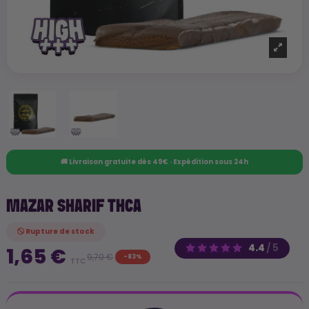
🚚 Livraison gratuite dès 49€ · Expédition sous 24h
MAZAR SHARIF THCA
Rupture de stock
4.4
/
5
1,65 €
9,70 €
-83%
TTC