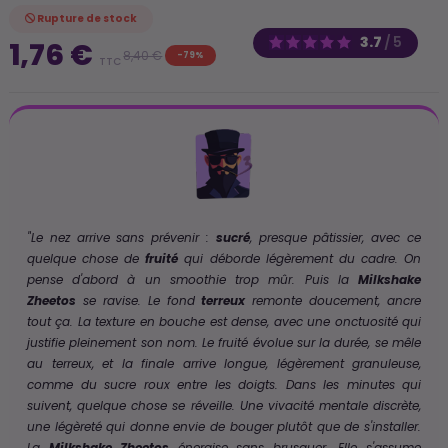
Rupture de stock
3.7
/
5
1,76 €
8,40 €
-79%
TTC
"Le nez arrive sans prévenir :
sucré
, presque pâtissier, avec ce
quelque chose de
fruité
qui déborde légèrement du cadre. On
pense d'abord à un smoothie trop mûr. Puis la
Milkshake
Zheetos
se ravise. Le fond
terreux
remonte doucement, ancre
tout ça. La texture en bouche est dense, avec une onctuosité qui
justifie pleinement son nom. Le fruité évolue sur la durée, se mêle
au terreux, et la finale arrive longue, légèrement granuleuse,
comme du sucre roux entre les doigts. Dans les minutes qui
suivent, quelque chose se réveille. Une vivacité mentale discrète,
une légèreté qui donne envie de bouger plutôt que de s'installer.