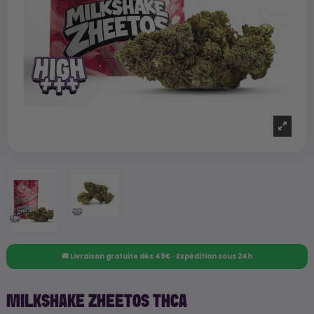
🚚 Livraison gratuite dès 49€ · Expédition sous 24h
MILKSHAKE ZHEETOS THCA