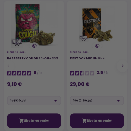
FLEUR 10-OH+
FLEUR 10-OH+
RASPBERRY COUGH 10-OH+ 30%
DESTOCK MIX 10-OH+
5
/
5
2.5
/
5
9,10 €
29,00 €


Ajouter au panier
Ajouter au panier