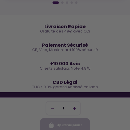
🚚
Livraison Rapide
Gratuite dès 49€ avec GLS
🔒
Paiement Sécurisé
CB, Visa, Mastercard 100% sécurisé
⭐
+10 000 Avis
Clients satisfaits Noté 4.8/5
🌿
CBD Légal
THC < 0.3% garanti Analysé en labo
🐓 REJOINS LA TEAM COCO
Inscris-toi et reçois -10€ sur ta prochaine commande
Ajouter au panier