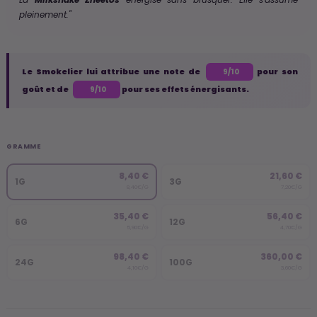
La
Milkshake Zheetos
énergise sans brusquer. Elle s'assume
pleinement."
Le Smokelier lui attribue une note de
pour son
9/10
goût et de
pour ses effets énergisants.
9/10
GRAMME
8,40 €
21,60 €
1G
3G
8,40€/G
7,20€/G
35,40 €
56,40 €
6G
12G
5,90€/G
4,70€/G
98,40 €
360,00 €
24G
100G
4,10€/G
3,60€/G