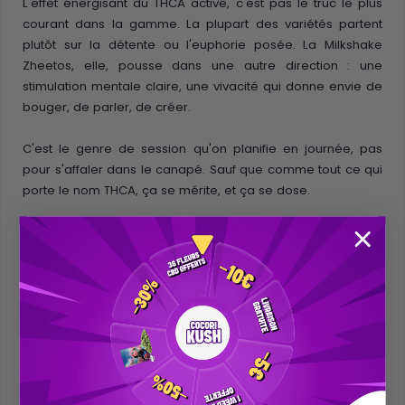
L'effet énergisant du THCA activé, c'est pas le truc le plus
courant dans la gamme. La plupart des variétés partent
plutôt sur la détente ou l'euphorie posée. La Milkshake
Zheetos, elle, pousse dans une autre direction : une
stimulation mentale claire, une vivacité qui donne envie de
bouger, de parler, de créer.
C'est le genre de session qu'on planifie en journée, pas
pour s'affaler dans le canapé. Sauf que comme tout ce qui
porte le nom THCA, ça se mérite, et ça se dose.
Sucré, fruité, terreux : dans cet ordre-là, et c'est voulu
Le profil aromatique de la Milkshake Zheetos suit une
logique de couches.
La première, c'est le sucré, franc, gourmand, qui rappelle
les bonbons à la crème ou un milk-shake vanille-fruits
rouges. Pas agressif, pas artificiel : dense et chaud, comme
quelque chose de maison.