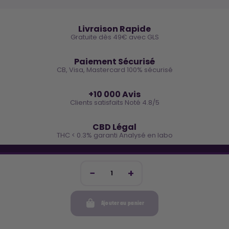
🚚
Livraison Rapide
Gratuite dès 49€ avec GLS
🔒
Paiement Sécurisé
CB, Visa, Mastercard 100% sécurisé
⭐
+10 000 Avis
Clients satisfaits Noté 4.8/5
🌿
CBD Légal
THC < 0.3% garanti Analysé en labo
🐓 REJOINS LA TEAM COCO
Inscris-toi et reçois -10€ sur ta prochaine commande
Ajouter au panier
Mon compte