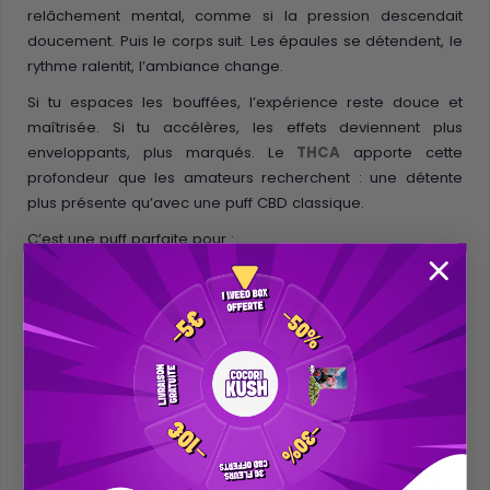
relâchement mental, comme si la pression descendait
doucement. Puis le corps suit. Les épaules se détendent, le
rythme ralentit, l’ambiance change.
Si tu espaces les bouffées, l’expérience reste douce et
maîtrisée. Si tu accélères, les effets deviennent plus
enveloppants, plus marqués. Le
THCA
apporte cette
profondeur que les amateurs recherchent : une détente
plus présente qu’avec une puff CBD classique.
C’est une puff parfaite pour :
prendre une vraie pause en fin de journée
accompagner un moment chill en solo
créer une bulle quand tu as besoin de couper
Toujours commencer doucement. Observer. Ajuster. Le
THCA mérite du respect.
Une puff THCA 2ML prête à l’emploi, sans contrainte