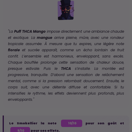
"La
Puff THCA Mango
impose directement une ambiance chaude
et exotique. La
mangue
arrive pleine, mûre, avec une rondeur
tropicale assumée.
À mesure que tu expires, une légère note
florale
et sucrée apparaît, comme un écho lointain de fruit
confit. L’ensemble est harmonieux, enveloppant, sans excès.
Chaque bouffée prolonge cette sensation de chaleur douce,
presque estivale.
Puis le
THCA
s’installe.
La montée est
progressive, tranquille. D’abord une sensation de relâchement
mental, comme si la pression retombait doucement. Ensuite, le
corps suit, avec une détente diffuse et confortable. Si tu
intensifies le rythme, les effets deviennent plus profonds, plus
enveloppants
."
Le Smokellier la note
pour son goût et
10/10
pour ses effets.
9/10