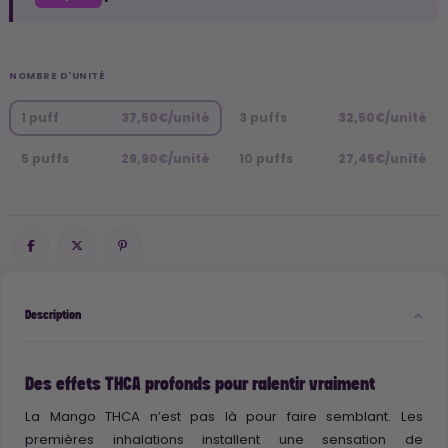
NOMBRE D'UNITÉ
1 puff
37,50€/unité
3 puffs
32,50€/unité
5 puffs
29,90€/unité
10 puffs
27,45€/unité
Description
Des effets THCA profonds pour ralentir vraiment
La Mango THCA n’est pas là pour faire semblant. Les
premières inhalations installent une sensation de