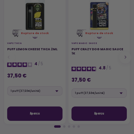
Rupture de stock
Rupture de stock
VAPE THCA
VAPE MAGIC SAUCE
PUFF LEMON CHEESE THCA 2ML
PUFF CRAZY DOG MAGIC SAUCE
1K
4
/
5
4.8
/
5
37,50 €
37,50 €
Aperçu
Aperçu