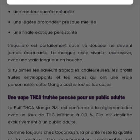
une attaque fruitée intense
une rondeur sucrée naturelle
une légère profondeur presque miellée
une finale exotique persistante
L’équilibre est parfaitement dosé. La douceur ne devient
jamais écœurante. La mangue reste vivante, expressive,
avec une vraie longueur en bouche.
Si tu aimes les saveurs tropicales chaleureuses, les profils
fruités enveloppants et les vapes qui ont une vraie
personnalité, cette Mango coche toutes les cases.
Une vape THCA fruitée pensée pour un public adulte
La Puff THCA Mango 2ML est conforme à la réglementation
avec un taux de THC inférieur à 0,3 %. Elle est destinée
exclusivement à un public adulte.
Comme toujours chez Cocorikush, la priorité reste la qualité
et la maîtrise. Une consommation responsable est