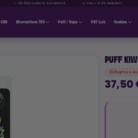
⭐ +10 000 CLIENTS SATISFAITS
🌿 THC < 0.3% GARANTI
🚚
CBN
Alternatives THC
Puff / Vape
PRT Lab
Cookies
PUFF KIW
Rupture de
37,50