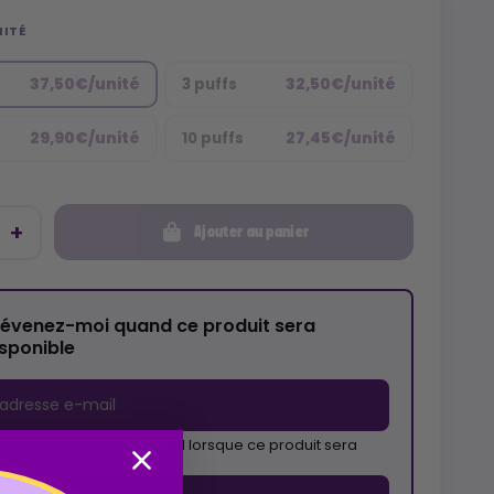
NITÉ
37,50€/unité
32,50€/unité
3 puffs
29,90€/unité
27,45€/unité
10 puffs
Ajouter au panier
révenez-moi quand ce produit sera
isponible
pte de recevoir un e-mail lorsque ce produit sera
ible