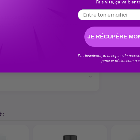
Fais vite, ça va bientô
Email
e progressive, la Kiwi incarne
la personnalité et une expérience
JE RÉCUPÈRE MON
En t'inscrivant, tu acceptes de rece
peux te désinscrire à 
 :