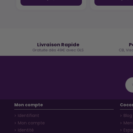
🚚
Livraison Rapide
P
Gratuite dès 49€ avec GLS
CB, Vis
Mon compte
Coco
Identifiant
Blog
Mon compte
Ment
Identité
Espa