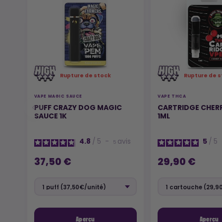
Rupture de stock
Rupture de s
VAPE MAGIC SAUCE
VAPE THCA
PUFF CRAZY DOG MAGIC
CARTRIDGE CHER
SAUCE 1K
1ML
4.8
/
5
-
avis
5
/
5
5
37,50 €
29,90 €
Aperçu
Aperçu