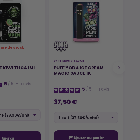
ture de stock
VAPE MAGIC SAUCE
VAPE
 KIWI THCA 1ML
PUFF YODA ICE CREAM
BAT
MAGIC SAUCE 1K
5
/
5
-
avis
1
5
/
5
-
avis
1
19
37,50 €

Ajouter au panier
Aperçu