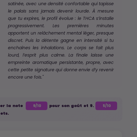
satinée, avec une densité confortable qui tapisse
le palais sans jamais devenir lourde.
À mesure
que tu expires, le profil évolue :
le THCA s’installe
progressivement. Les premières minutes
apportent un relâchement mental léger, presque
discret. Puis la détente gagne en intensité si tu
enchaînes les inhalations. Le corps se fait plus
lourd, l’esprit plus calme.
La finale laisse une
empreinte aromatique persistante, propre, avec
cette petite signature qui donne envie d’y revenir
encore une fois."
ier la note
pour son goût et 9.
9/10
5/10
fets.