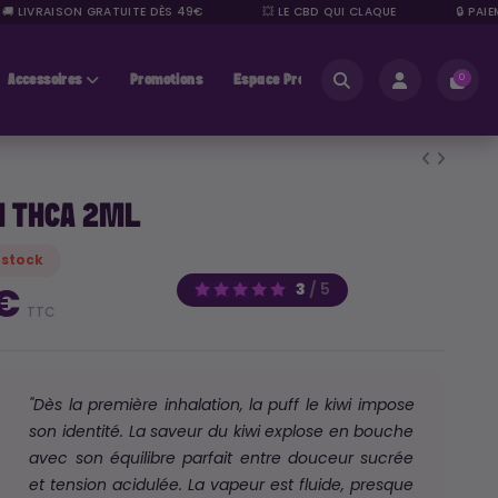
 LIVRAISON GRATUITE DÈS 49€
💥 LE CBD QUI CLAQUE
🔒 PAIEME
Accessoires
Promotions
Espace Pros
0
I THCA 2ML
 stock
3
/
5
 €
TTC
"Dès la première inhalation, la puff
le kiwi
impose
son identité. La saveur du kiwi
explose en bouche
avec son équilibre parfait entre douceur sucrée
et tension acidulée.
La vapeur est fluide, presque