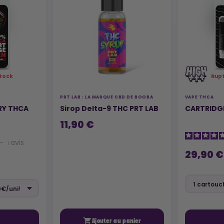
tock
Rup
PRT LAB : LA MARQUE CBD DE BOOBA
VAPE THCA
RY THCA
Sirop Delta-9 THC PRT LAB
CARTRIDGE
11,90 €
-
avis
1
29,90 €

Ajouter au panier