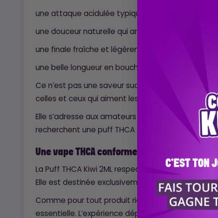
une attaque acidulée typique du kiwi vert
une douceur naturelle qui arrondit l’ensemble
une finale fraîche et légèrement piquante
une belle longueur en bouche
Ce n’est pas une saveur sucrée lourde. C’est une
celles et ceux qui aiment les profils fruités avec d
Elle s’adresse aux amateurs de sensations gustati
recherchent une puff THCA capable d’allier fraîch
Une vape THCA conforme et réservée à un pu
La Puff THCA Kiwi 2ML respecte la réglementation a
Elle est destinée exclusivement à un public adulte
Comme pour tout produit riche en cannabinoïdes
essentielle. L’expérience dépend de la sensibilité