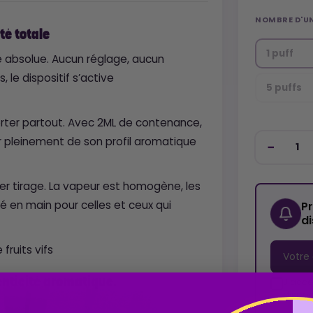
NOMBRE D'U
té totale
1 puff
té absolue. Aucun réglage, aucun
 le dispositif s’active
5 puffs
rter partout. Avec 2ML de contenance,
r pleinement de son profil aromatique
ier tirage. La vapeur est homogène, les
lé en main pour celles et ceux qui
P
d
 fruits vifs
enticité aromatique.
J'acce
dispon