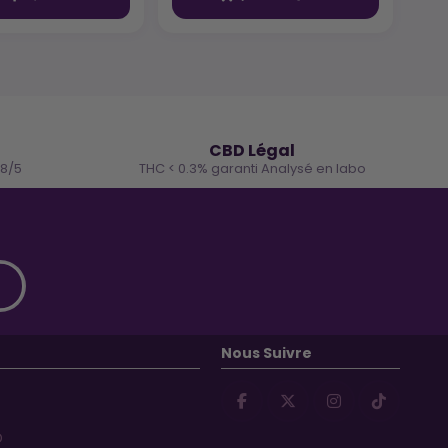
🌿
CBD Légal
.8/5
THC < 0.3% garanti Analysé en labo
Nous Suivre
D