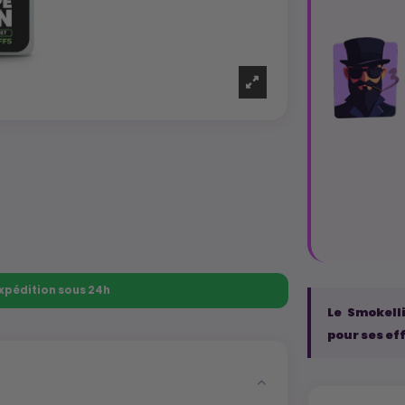
 Expédition sous 24h
Le Smokell
pour ses ef