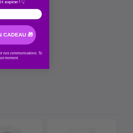
t expirer ! 👇
 CADEAU 🎁
voir nos communications. Tu
tout moment.