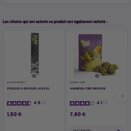
Les clients qui ont acheté ce produit ont également acheté :
ACCESSOIRES
FLEURS CBD
FEUILLES A ROULER JASS XL
AMNESIA CBD INDOOR
4.6
/
5
4.1
/
5
1,50 €
7,60 €