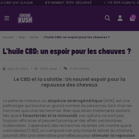
LE CBD QUI CLAQUE
🔒 PAIEMENT 100% SÉCURISÉ
⭐ +10 000 CLIENTS S
0
Accueil
Blog
Home
L'huile CBD: un espoir pour les chauves ?
L'huile CBD: un espoir pour les chauves ?
0 comments
août 15, 2024
2736 views
Le CBD et la calvitie : Un nouvel espoir pour la
repousse des cheveux
La perte de cheveux, ou
alopécie androgénétique
(AGA), est une
pathologie qui touche un grand nombre de personnes, tant chez les
hommes que chez les femmes. Bien que divers traitements existent,
tels que le
finastéride et le minoxidil
, ces options ne sont pas
toujours efficaces et peuvent provoquer des effets secondaires
indésirables. Cependant, des recherches récentes ont montré que le
cannabidiol (CBD), un composé non psychoactif extrait du chanvre,
pourrait offrir une alternative prometteuse pour
stimuler la repousse