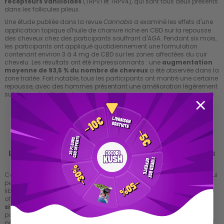
récepteurs vanilloïdes
(TRPV1 et TRPV4), qui sont tous deux présents
dans les follicules pileux.
Une étude publiée dans la revue
a examiné les effets d'une
Cannabis
application topique d'huile de chanvre riche en CBD sur la repousse
des cheveux chez des participants souffrant d'AGA. Pendant six mois,
les participants ont appliqué quotidiennement une formulation
contenant environ 3 à 4 mg de CBD sur les zones affectées du cuir
chevelu. Les résultats ont été impressionnants : une
augmentation
moyenne de 93,5 % du nombre de cheveux
a été observée dans la
zone traitée. Fait notable, tous les participants ont montré une certaine
repousse, avec des hommes présentant une amélioration légèrement
supérieure à celle des femmes.
DÉCOUVREZ NOS COSMETIQUES AU CBD ICI
Les avantages du CBD par rapport aux traitements
traditionnels
Contrairement aux traitements traditionnels comme le finastéride, qui
peut provoquer des effets secondaires tels que la diminution de la
libido, ou le minoxidil, qui peut causer des irritations cutanées, le CBD
offre un profil de sécurité plus favorable.
Aucun effet secondaire
significatif
n'a été rapporté dans les études sur l'utilisation du CBD
pour la repousse des cheveux, ce qui en fait une option attrayante
pour ceux qui recherchent une alternative naturelle.