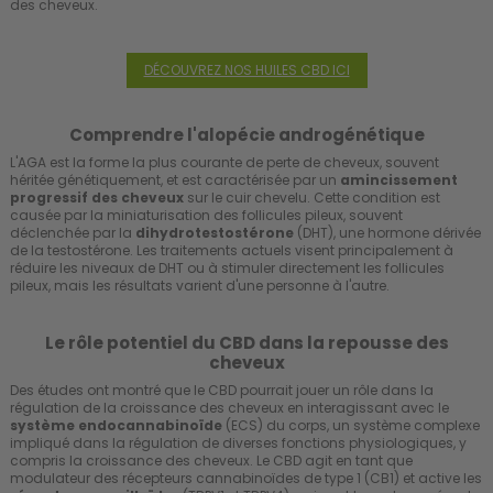
des cheveux.
DÉCOUVREZ NOS HUILES CBD ICI
Comprendre l'alopécie androgénétique
L'AGA est la forme la plus courante de perte de cheveux, souvent
héritée génétiquement, et est caractérisée par un
amincissement
progressif des cheveux
sur le cuir chevelu. Cette condition est
causée par la miniaturisation des follicules pileux, souvent
déclenchée par la
dihydrotestostérone
(DHT), une hormone dérivée
de la testostérone. Les traitements actuels visent principalement à
réduire les niveaux de DHT ou à stimuler directement les follicules
pileux, mais les résultats varient d'une personne à l'autre.
Le rôle potentiel du CBD dans la repousse des
cheveux
Des études ont montré que le CBD pourrait jouer un rôle dans la
régulation de la croissance des cheveux en interagissant avec le
système endocannabinoïde
(ECS) du corps, un système complexe
impliqué dans la régulation de diverses fonctions physiologiques, y
compris la croissance des cheveux. Le CBD agit en tant que
modulateur des récepteurs cannabinoïdes de type 1 (CB1) et active les