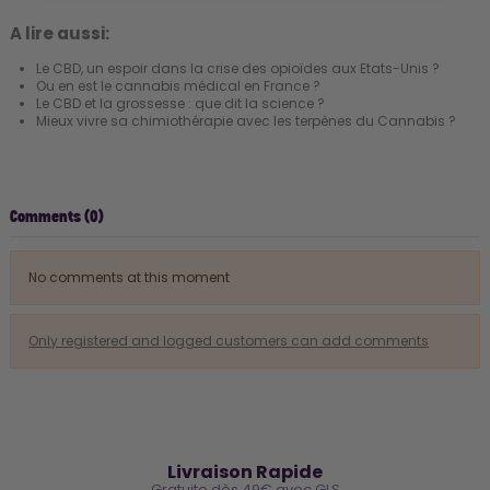
A lire aussi:
Le CBD, un espoir dans la crise des opioïdes aux Etats-Unis ?
Ou en est le cannabis médical en France ?
Le CBD et la grossesse : que dit la science ?
Mieux vivre sa chimiothérapie avec les terpènes du Cannabis ?
Comments (0)
No comments at this moment
Only registered and logged customers can add comments
🚚
Livraison Rapide
Gratuite dès 49€ avec GLS