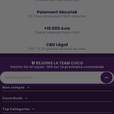
🔒
Paiement Sécurisé
CB, Visa, Mastercard 100% sécurisé
⭐
+10 000 Avis
Clients satisfaits Noté 4.8/5
🌿
CBD Légal
THC < 0.3% garanti Analysé en labo
🐓 REJOINS LA TEAM COCO
Inscris-toi et reçois -10€ sur ta prochaine commande
Mon compte
Cocorikush
Top Catégories