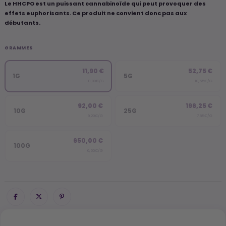
Le HHCPO est un puissant cannabinoïde qui peut provoquer des
effets euphorisants. Ce produit ne convient donc pas aux
débutants.
GRAMMES
11,90 €
52,75 €
1G
5G
11,90€/G
10,55€/G
92,00 €
196,25 €
10G
25G
9,20€/G
7,85€/G
650,00 €
100G
6,50€/G