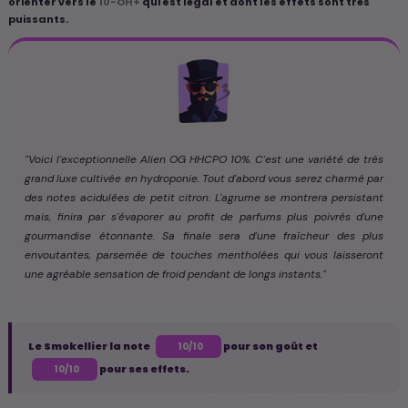
orienter vers le
10-OH+
qui est légal et dont les effets sont très
puissants.
"Voici l'exceptionnelle Alien OG HHCPO 10%. C'est une variété de très
grand luxe cultivée en hydroponie. Tout d'abord vous serez charmé par
des notes acidulées de petit citron. L'agrume se montrera persistant
mais, finira par s'évaporer au profit de parfums plus poivrés d'une
gourmandise étonnante. Sa finale sera d'une fraîcheur des plus
envoutantes, parsemée de touches mentholées qui vous laisseront
une agréable sensation de froid pendant de longs instants."
Le Smokellier la note
pour son goût et
10/10
pour ses effets.
10/10