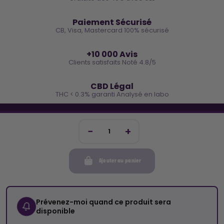
🔒
Paiement Sécurisé
CB, Visa, Mastercard 100% sécurisé
⭐
+10 000 Avis
Clients satisfaits Noté 4.8/5
🌿
CBD Légal
THC < 0.3% garanti Analysé en labo
🐓 REJOINS LA TEAM COCO
Inscris-toi et reçois -10€ sur ta prochaine commande
Ajouter au panier
Mon compte
Cocorikush
Prévenez-moi quand ce produit sera
disponible
Top Catégories