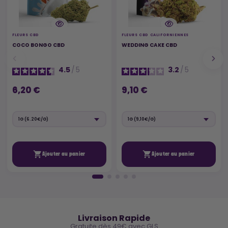
FLEURS CBD
FLEURS CBD CALIFORNIENNES
COCO BONGO CBD
WEDDING CAKE CBD
4.5
/
5
3.2
/
5
6,20 €
9,10 €


Ajouter au panier
Ajouter au panier
🚚
Livraison Rapide
Gratuite dès 49€ avec GLS