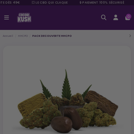
TE DÈS 49€
💥 LE CBD QUI CLAQUE
🔒 PAIEMENT 100% SÉCURISÉ
0
Accueil
HHCPO
PACK DECOUVERTE HHCPO