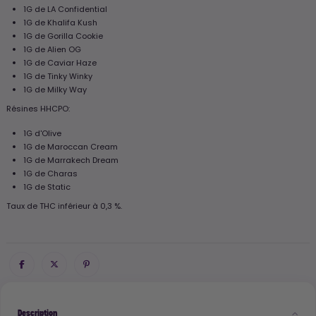
1G de LA Confidential
1G de Khalifa Kush
1G de Gorilla Cookie
1G de Alien OG
1G de Caviar Haze
1G de Tinky Winky
1G de Milky Way
Résines HHCPO:
1G d'Olive
1G de Maroccan Cream
1G de Marrakech Dream
1G de Charas
1G de Static
Taux de THC inférieur à 0,3 %.
Description