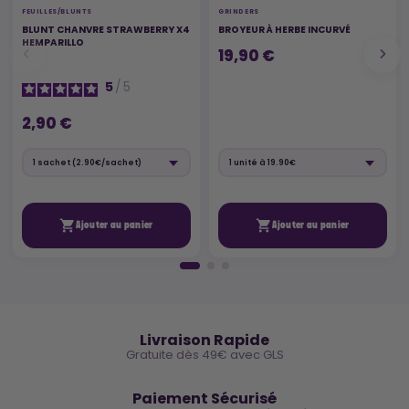
FEUILLES/BLUNTS
GRINDERS
BLUNT CHANVRE STRAWBERRY X4
BROYEUR À HERBE INCURVÉ
HEMPARILLO
19,90 €
5
/
5
2,90 €


Ajouter au panier
Ajouter au panier
🚚
Livraison Rapide
Gratuite dès 49€ avec GLS
🔒
Paiement Sécurisé