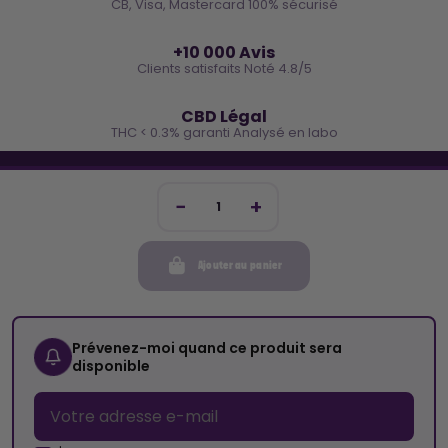
CB, Visa, Mastercard 100% sécurisé
⭐
+10 000 Avis
Clients satisfaits Noté 4.8/5
🌿
CBD Légal
THC < 0.3% garanti Analysé en labo
🐓 REJOINS LA TEAM COCO
Inscris-toi et reçois -10€ sur ta prochaine commande
Ajouter au panier
Mon compte
Cocorikush
Prévenez-moi quand ce produit sera
disponible
Top Catégories
Nous Suivre