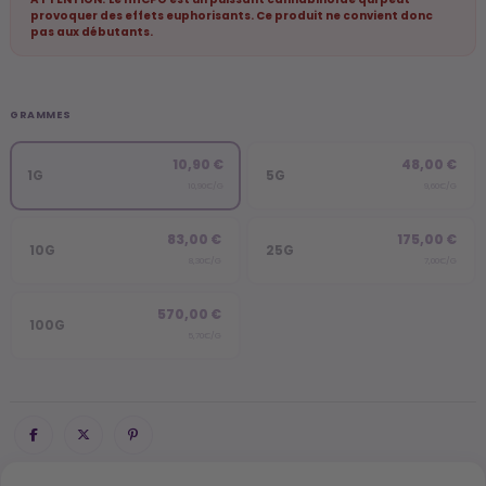
provoquer des effets euphorisants. Ce produit ne convient donc
pas aux débutants.
GRAMMES
10,90 €
48,00 €
1G
5G
10,90€/G
9,60€/G
83,00 €
175,00 €
10G
25G
8,30€/G
7,00€/G
570,00 €
100G
5,70€/G