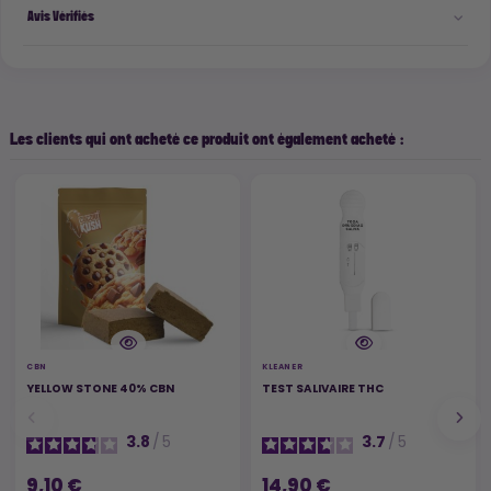
Avis Vérifiés
Les clients qui ont acheté ce produit ont également acheté :
CBN
KLEANER
YELLOW STONE 40% CBN
TEST SALIVAIRE THC
3.8
/
5
3.7
/
5
9,10 €
14,90 €