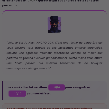
orienter vers le
10-OH+
qui est légal et dont les effets sont très
puissants.
"Voici le Static Hash HHCPO 20%. C'est une résine de caractère qui
vous enivrera tout d'abord de ses puissantes effluves citronnées.
Ensuite une agréable fraîcheur mentholée viendra se mêler aux
parfums d'agrumes évoqués précédemment. Cette résine vous offrira
une finale poivrée qui relèvera l'ensemble de ce bouquet
aromatiquedes plus gourmands."
Le Smokellier lui attribue
pour son goût et
8/10
pour ses effets.
10/10
ATTENTION! Le HHCPO est un puissant cannabinoïde qui peut