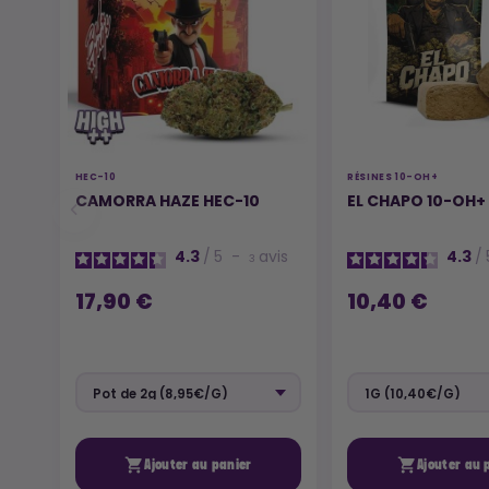
HEC-10
RÉSINES 10-OH+
CAMORRA HAZE HEC-10
EL CHAPO 10-OH+
4.3
/
5
-
avis
4.3
/
3
17,90 €
10,40 €


Ajouter au panier
Ajouter au 