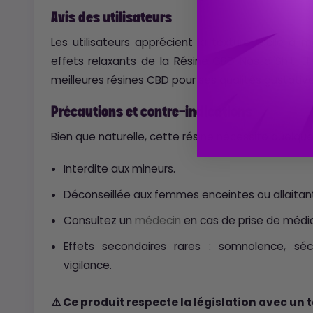
Avis des utilisateurs
Les utilisateurs apprécient la texture facile à 
effets relaxants de la Résine CBD Nostal'Shit. 
meilleures résines CBD pour ses qualités gustative
Précautions et contre-indications
Bien que naturelle, cette résine nécessite quelqu
Interdite aux mineurs.
Déconseillée aux femmes enceintes ou allaitan
Consultez un
médecin
en cas de prise de médi
Effets secondaires rares : somnolence, sé
vigilance.
⚠️ Ce produit respecte la législation avec un t