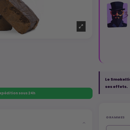
Le Smokelli
ses effets.
 Expédition sous 24h
GRAMMES