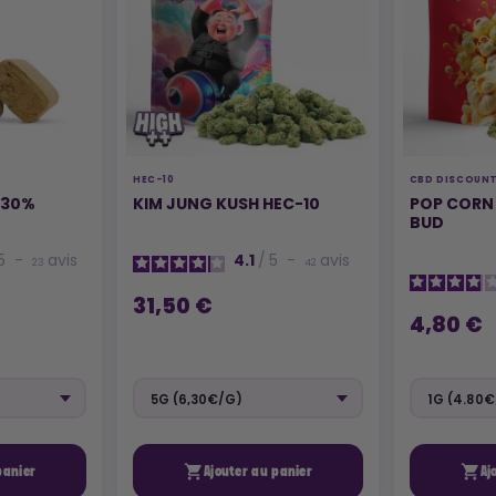
HEC-10
CBD DISCOUN
 30%
KIM JUNG KUSH HEC-10
POP CORN 
BUD
5
-
avis
4.1
/
5
-
avis
23
42
31,50 €
4,80 €


panier
Ajouter au panier
Aj