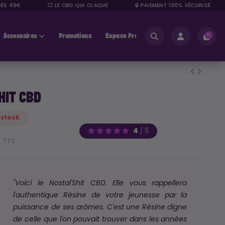
 49€
💥 LE CBD QUI CLAQUE
🔒 PAIEMENT 100% SÉCURISÉ
Accessoires
Promotions
Espace Pros
0
HIT CBD
 stock
4
/
5
€
TTC
"Voici le Nostal'Shit CBD. Elle vous rappellera
l'authentique Résine de votre jeunesse par la
puissance de ses arômes. C'est une Résine digne
de celle que l'on pouvait trouver dans les années