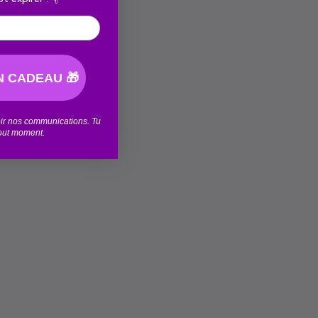
 CADEAU 🎁
voir nos communications. Tu
tout moment.