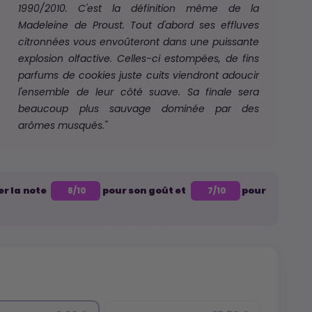
1990/2010. C'est la définition même de la
Madeleine de Proust. Tout d'abord ses effluves
citronnées vous envoûteront dans une puissante
explosion olfactive. Celles-ci estompées, de fins
parfums de cookies juste cuits viendront adoucir
l'ensemble de leur côté suave. Sa finale sera
beaucoup plus sauvage dominée par des
arômes musqués."
er la note
pour son goût et
pour
8/10
7/10