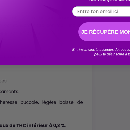
Email
manipuler, les arômes complexes et les
Elle est souvent citée comme l'une des
JE RÉCUPÈRE MON
s et son efficacité.
En t'inscrivant, tu acceptes de rece
peux te désinscrire à 
es précautions d’usage :
tes.
caments.
cheresse buccale, légère baisse de
aux de THC inférieur à 0,3 %.