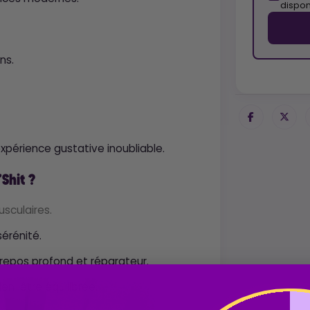
dispon
ns.
érience gustative inoubliable.
'Shit ?
sculaires.
sérénité.
 repos profond et réparateur.
en-être équilibrée.