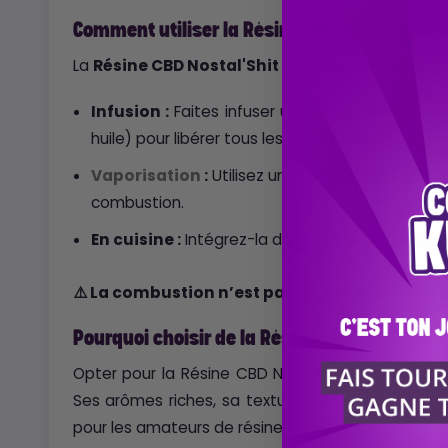
Comment utiliser la Résine CBD Nostal'Shit ?
La
Résine CBD Nostal'Shit
est polyvalente et s’
Infusion :
Faites infuser un morceau dans un li
huile) pour libérer tous les cannabinoïdes.
Vaporisation
:
Utilisez un vaporisateur compat
combustion.
En cuisine :
Intégrez-la dans vos recettes pou
⚠️ La combustion n’est pas recommandée, car 
Pourquoi choisir de la Résine CBD ?
Opter pour la Résine CBD Nostal'Shit, c’est choisi
Ses arômes riches, sa texture idéale et ses effe
pour les amateurs de résines haut de gamme.