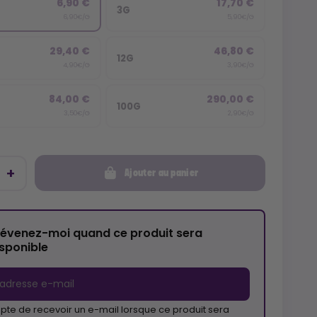
6,90 €
17,70 €
3G
6,90€/G
5,90€/G
29,40 €
46,80 €
12G
4,90€/G
3,90€/G
84,00 €
290,00 €
100G
3,50€/G
2,90€/G
Ajouter au panier
révenez-moi quand ce produit sera
isponible
pte de recevoir un e-mail lorsque ce produit sera