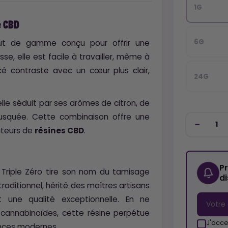
1G
e CBD
6G
ut de gamme conçu pour offrir une
, elle est facile à travailler, même à
é contraste avec un cœur plus clair,
24G
lle séduit par ses arômes de citron, de
usquée. Cette combinaison offre une
ateurs de
résines CBD
.
P
ine Triple Zéro tire son nom du tamisage
d
 traditionnel, hérité des maîtres artisans
t une qualité exceptionnelle. En ne
n cannabinoïdes, cette résine perpétue
J'acce
ences modernes.