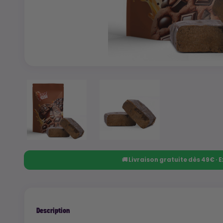
🚚 Livraison gratuite dès 49€ ·
Description