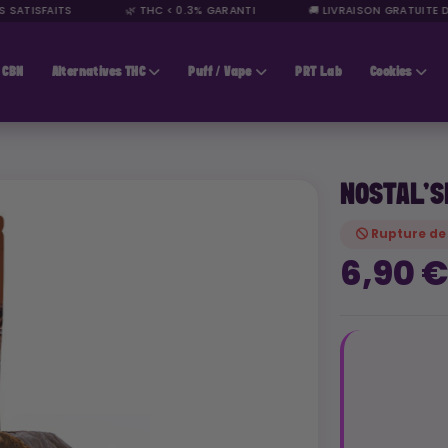
ATISFAITS
🌿 THC < 0.3% GARANTI
🚚 LIVRAISON GRATUITE DÈS
CBN
Alternatives THC
Puff / Vape
PRT Lab
Cookies
NOSTAL'S
Rupture de
6,90 