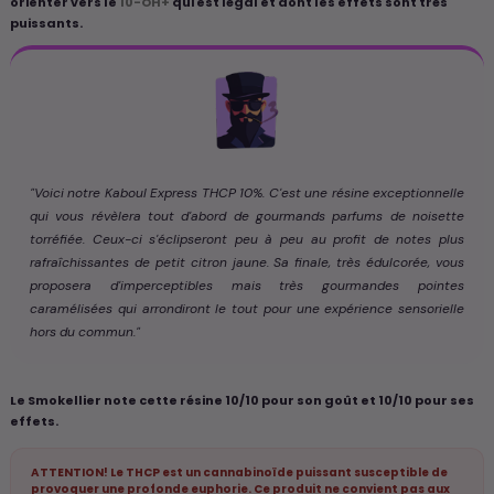
orienter vers le
10-OH+
qui est légal et dont les effets sont très
puissants.
"Voici notre Kaboul Express THCP 10%. C'est une résine exceptionnelle
qui vous révèlera tout d'abord de gourmands parfums de noisette
torréfiée. Ceux-ci s'éclipseront peu à peu au profit de notes plus
rafraîchissantes de petit citron jaune. Sa finale, très édulcorée, vous
proposera d'imperceptibles mais très gourmandes pointes
caramélisées qui arrondiront le tout pour une expérience sensorielle
hors du commun."
Le Smokellier note cette résine 10/10 pour son goût et 10/10 pour ses
effets.
ATTENTION! Le THCP est un cannabinoïde puissant susceptible de
provoquer une profonde euphorie. Ce produit ne convient pas aux