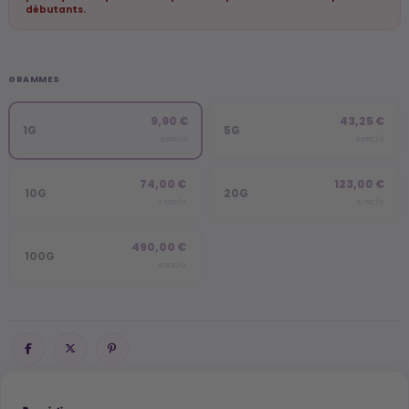
débutants.
GRAMMES
9,90 €
43,25 €
1G
5G
9,90€/G
8,65€/G
74,00 €
123,00 €
10G
20G
7,40€/G
6,15€/G
490,00 €
100G
4,90€/G