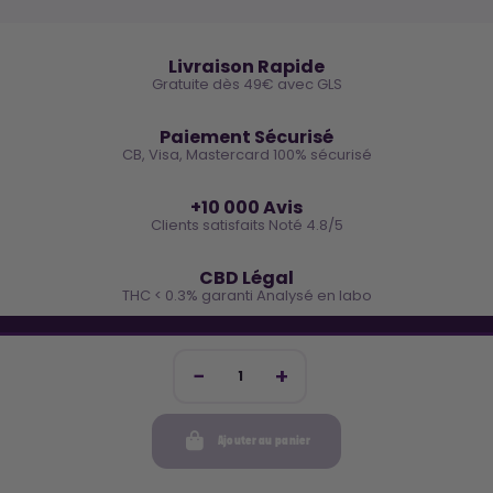
🚚
Livraison Rapide
Gratuite dès 49€ avec GLS
🔒
Paiement Sécurisé
CB, Visa, Mastercard 100% sécurisé
⭐
+10 000 Avis
Clients satisfaits Noté 4.8/5
🌿
CBD Légal
THC < 0.3% garanti Analysé en labo
🐓 REJOINS LA TEAM COCO
Inscris-toi et reçois -10€ sur ta prochaine commande
Ajouter au panier
Mon compte