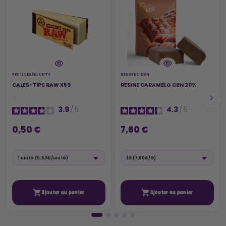
FEUILLES/BLUNTS
RÉSINES CBN
CALES-TIPS RAW X50
RESINE CARAMELO CBN 20%
3.9
/
5
4.3
/
5
0,50 €
7,60 €


Ajouter au panier
Ajouter au panier