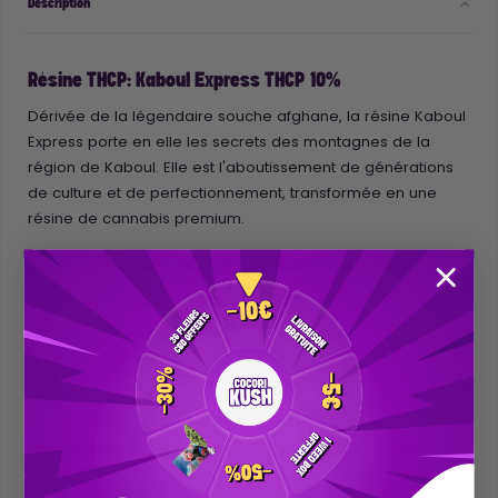
Description
Résine THCP: Kaboul Express THCP 10%
Dérivée de la légendaire souche afghane, la résine Kaboul
Express porte en elle les secrets des montagnes de la
région de Kaboul. Elle est l'aboutissement de générations
de culture et de perfectionnement, transformée en une
résine de cannabis premium.
Texture et Qualité de la Résine Kaboul Express
Dès la première manipulation, vous serez séduits par sa
texture grasse, qui devient incroyablement malléable à la
chaleur. Cette résine recèle une surprise : un cœur
mousseux qui témoigne de sa qualité supérieure et de sa
préparation méticuleuse.
Les Puissants Effets de la Résine Kaboul Express
THCP 10%