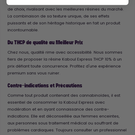
Nos clients sont unanimes : la Kaboul Express est un produit
de choix, rivalisant avec les meilleures résines du marché.
La combinaison de sa texture unique, de ses effets
puissants et de son héritage historique en fait un produit
incontournable.
Du THCP de qualité au Meilleur Prix
Chez nous, qualité rime avec accessibilité. Nous sommes
fiers de proposer la résine Kaboul Express THCP 10% à un
prix défiant toute concurrence. Profitez d'une expérience
premium sans vous ruiner.
Contre-indications et Précautions
Comme tout produit contenant des cannabinoïdes, il est
essentiel de consommer la Kaboul Express avec
modération et en ayant connaissance des contre-
indications. Elle est déconseillée aux femmes enceintes,
aux personnes sous traitement médical ou souffrant de
problèmes cardiaques. Toujours consulter un professionnel