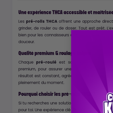
Une expérience THCA accessible et maîtrisé
Les
pré-rolls THCA
offrent une approche direct
grinder, de rouler ou de doser. Tout est prêt. L’exp
bien pour les connaisseurs que pour celles et ce
douceur.
Qualité premium & roulage soigné
Chaque
pré-roulé
est soigneusement assemb
premium, pour assurer une brûlure régulière et 
résultat est constant, agréable, sans surprise. Une 
pleinement du moment.
Pourquoi choisir les pré-rolls THCA ?
Si tu recherches une solution simple, efficace et
pour toi. Une expérience clé en main, gourmande e