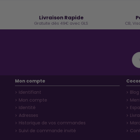
🚚
Livraison Rapide
P
Gratuite dès 49€ avec GLS
CB, Vis
Mon compte
Coco
Identifiant
Blog
Mon compte
Ment
Identité
Espa
Adresses
Livr
Historique de vos commandes
Mar
Suivi de commande invité
Con