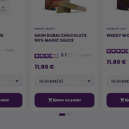
MAGIC SAUCE
FLEUR 10-OH+
RE
HASH DUBAI CHOCOLATE
WEEDY WO
50% MAGIC SAUCE
-
avis
1
3.7
/
5
-
avis
10
11,90 €
11,90 €


panier
Ajouter au panier
Aj