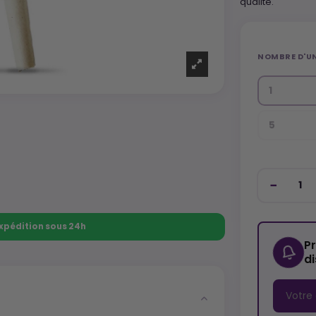
qualité.
NOMBRE D'UN
1
5
 Expédition sous 24h
P
d