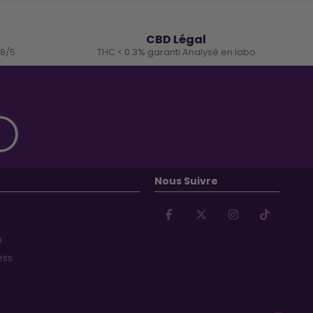
🌿
CBD Légal
.8/5
THC < 0.3% garanti Analysé en labo
Nous Suivre
D
ess