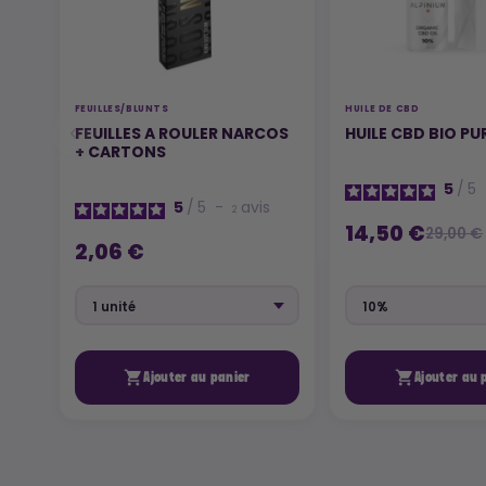
FEUILLES/BLUNTS
HUILE DE CBD
FEUILLES A ROULER NARCOS
HUILE CBD BIO PU
+ CARTONS
5
/
5
5
/
5
-
avis
2
14,50 €
29,00 €
2,06 €


Ajouter au panier
Ajouter au 