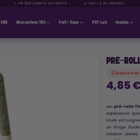
⭐ +10 000 CLIENTS SATISFAITS
🌿 THC < 0.3% GARANTI
🚚
CBN
Alternatives THC
Puff / Vape
PRT Lab
Cookies
PRÉ-ROL
Rupture de
4,85 
Les
pré-rolls T
expérience quali
roulé est soign
un tirage flui
solution idéale