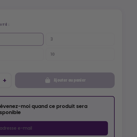
ITÉ :
3
10
Ajouter au panier
révenez-moi quand ce produit sera
isponible