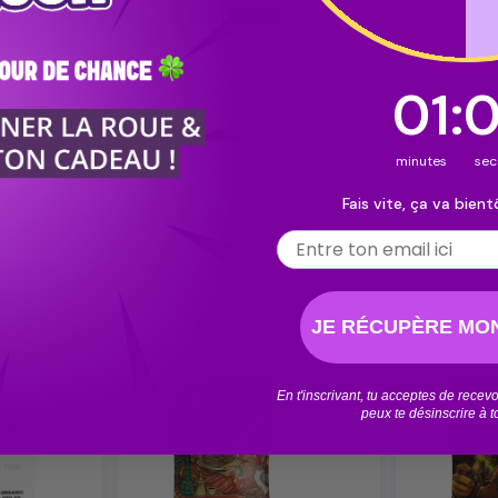
fort, fidèle à l’esprit
Cocorikush
.
0
00
:
:
Cou
58
minutes
s
Fais vite, ça va bientô
Email
 :
JE RÉCUPÈRE MON
En t'inscrivant, tu acceptes de rece
peux te désinscrire à 