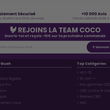
🔒
⭐
aiement Sécurisé
+10 000 Avis
a, Mastercard 100% sécurisé
Clients satisfaits Noté 4
🐓 REJOINS LA TEAM COCO
Inscris-toi et reçois -10€ sur ta prochaine commande
rikush
Top Catégories
HEC-10
ions légales
10-OH+ +
ce Pro
Nos gammes CB
aison
CBD contre le str
ques
Résines CBD
tactez-nous
HHC