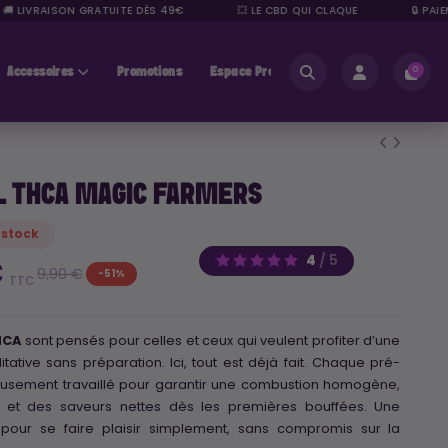
 LIVRAISON GRATUITE DÈS 49€
💥 LE CBD QUI CLAQUE
🔒 PAIEME
Accessoires
Promotions
Espace Pros
0
L THCA MAGIC FARMERS
 stock
4
/
5
€
9,90 €
-51%
TTC
HCA
sont pensés pour celles et ceux qui veulent profiter d’une
tative sans préparation. Ici, tout est déjà fait. Chaque pré-
eusement travaillé pour garantir une combustion homogène,
de et des saveurs nettes dès les premières bouffées. Une
 pour se faire plaisir simplement, sans compromis sur la