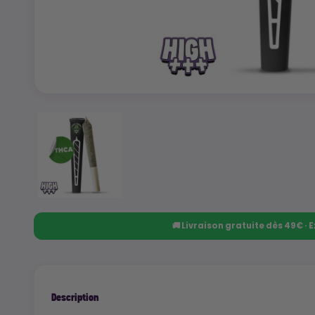
🚚 Livraison gratuite dès 49€ ·
Description