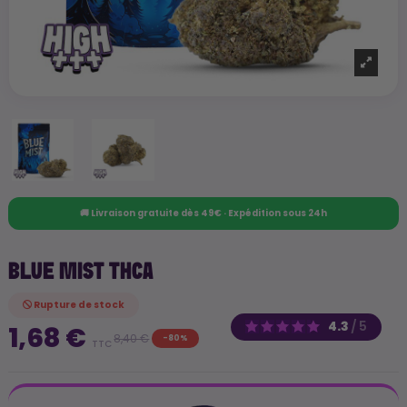
🚚 Livraison gratuite dès 49€ · Expédition sous 24h
BLUE MIST THCA
Rupture de stock
4.3
/
5
1,68 €
8,40 €
-80%
TTC