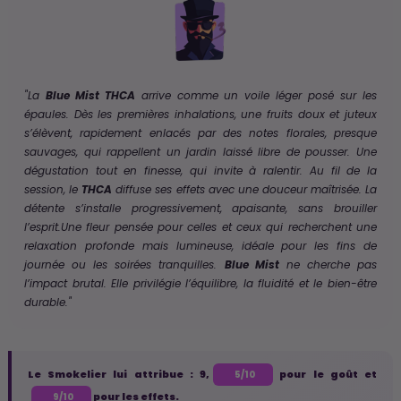
"La
Blue Mist THCA
arrive comme un voile léger posé sur les
épaules. Dès les premières inhalations, une fruits doux et juteux
s’élèvent, rapidement enlacés par des notes florales, presque
sauvages, qui rappellent un jardin laissé libre de pousser. Une
dégustation tout en finesse, qui invite à ralentir. Au fil de la
session, le
THCA
diffuse ses effets avec une douceur maîtrisée. La
détente s’installe progressivement, apaisante, sans brouiller
l’esprit.Une fleur pensée pour celles et ceux qui recherchent une
relaxation profonde mais lumineuse, idéale pour les fins de
journée ou les soirées tranquilles.
Blue Mist
ne cherche pas
l’impact brutal. Elle privilégie l’équilibre, la fluidité et le bien-être
durable."
Le Smokelier lui attribue : 9,
pour le goût et
5/10
pour les effets.
9/10