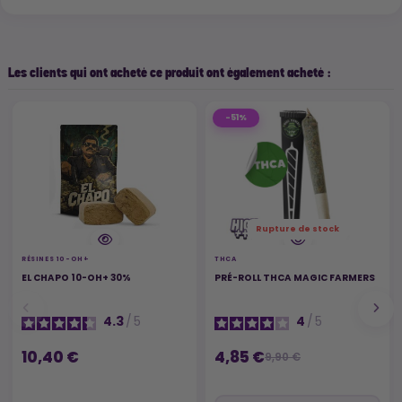
Les clients qui ont acheté ce produit ont également acheté :
-51%
Rupture de stock
RÉSINES 10-OH+
THCA
EL CHAPO 10-OH+ 30%
PRÉ-ROLL THCA MAGIC FARMERS
4.3
/
5
4
/
5
10,40 €
4,85 €
9,90 €