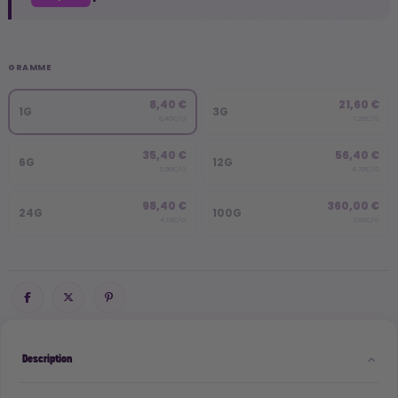
GRAMME
8,40 €
21,60 €
1G
3G
8,40€/G
7,20€/G
35,40 €
56,40 €
6G
12G
5,90€/G
4,70€/G
98,40 €
360,00 €
24G
100G
4,10€/G
3,60€/G
Description