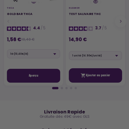
THCA
KLEANER
GOLD BAR THCA
TEST SALIVAIRE THC
4.4
/
5
3.7
/
5
1,56 €
14,90 €
10,40 €

Ajouter au panier
Aperçu
🚚
Livraison Rapide
Gratuite dès 49€ avec GLS
🔒