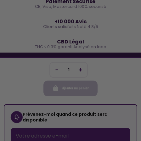
Paiement Sécurisé
CB, Visa, Mastercard 100% sécurisé
⭐
+10 000 Avis
Clients satisfaits Noté 4.8/5
🌿
CBD Légal
THC < 0.3% garanti Analysé en labo
🐓 REJOINS LA TEAM COCO
Inscris-toi et reçois -10€ sur ta prochaine commande
Ajouter au panier
Mon compte
Cocorikush
Prévenez-moi quand ce produit sera
disponible
Top Catégories
Nous Suivre