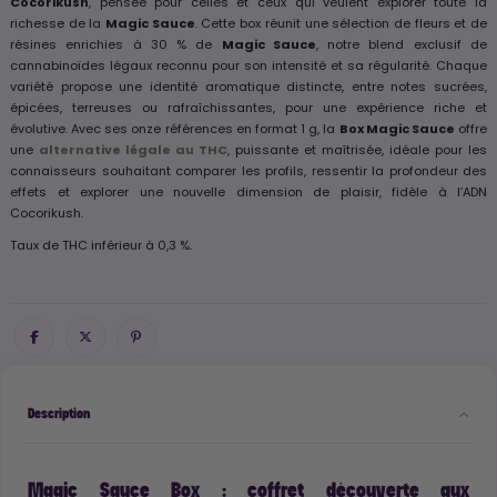
Cocorikush
, pensée pour celles et ceux qui veulent explorer toute la
richesse de la
Magic Sauce
. Cette box réunit une sélection de fleurs et de
résines enrichies à 30 % de
Magic Sauce
, notre blend exclusif de
cannabinoïdes légaux reconnu pour son intensité et sa régularité. Chaque
variété propose une identité aromatique distincte, entre notes sucrées,
épicées, terreuses ou rafraîchissantes, pour une expérience riche et
évolutive. Avec ses onze références en format 1 g, la
Box Magic Sauce
offre
une
alternative légale au THC
, puissante et maîtrisée, idéale pour les
connaisseurs souhaitant comparer les profils, ressentir la profondeur des
effets et explorer une nouvelle dimension de plaisir, fidèle à l’ADN
Cocorikush.
Taux de THC inférieur à 0,3 %.
Description
Magic Sauce Box : coffret découverte aux