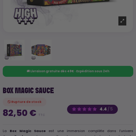
🚚 Livraison gratuite dès 49€ · Expédition sous 24h
BOX MAGIC SAUCE
Rupture de stock
4.4
/
5
82,50 €
TTC
La
Box
Magic Sauce
est une immersion complète dans l’univers