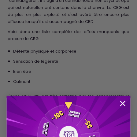
"cannabigerol". Il s'agit d'un cannabinoïde non psychotrope
qui est naturellement contenu dans le chanvre. Le CBG est
de plus en plus exploité et s'est avéré être encore plus
efficace lorsqu'il est accompagné de CBD.
Voici donc une liste complète des effets marquants que
procure le CBG:
Détente physique et corporelle
Sensation de légèreté
Bien être
Calmant
L'huile CBG 10% est très sollicitée par les consommateurs
pour:
Trouver le sommeil
Maux de ventre
Règles douloureuses