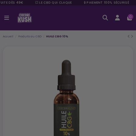
ITE DÈS 49€
💥 LE CBD QUI CLAQUE
🔒 PAIEMENT 100% SÉCURISÉ
0
Accueil
Produits au CBD
HUILE CBG 10%