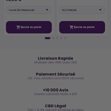


Ajouter au panier
Ajouter au panier
🚚
Livraison Rapide
Gratuite dès 49€ avec GLS
🔒
Paiement Sécurisé
CB, Visa, Mastercard 100% sécurisé
⭐
+10 000 Avis
Clients satisfaits Noté 4.8/5
🌿
CBD Légal
THC < 0.3% garanti Analysé en labo