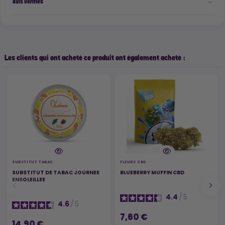
Avis Vérifiés
Les clients qui ont acheté ce produit ont également acheté :
SUBSTITUT TABAC
FLEURS CBD
SUBSTITUT DE TABAC JOURNEE
BLUEBERRY MUFFIN CBD
ENSOLEILLEE
4.4
/
5
4.6
/
5
7,60 €
14,90 €