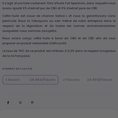
Il s'agit d'une fiole contenant 10ml d'huile Full Spectrum, dans laquelle nous
avons ajouté 5% d'extrait pur de CBG et 5% d'extrait pure de CBD.
Cette huile est issue de chanvre Sativa L et nous la garantissons sans
pesticide. Nous la fabriquons au sein même de notre entreprise dans le
respect de la législation et de toutes les normes environnementales
auxquelles nous sommes assujettis.
Nous avons conçu cette huile à base de CBG et de CBD afin de vous
proposer un produit redoutable d'efficacité.
Le taux de THC de ce produit est inférieur à 0,3% dans le respect scrupuleux
de la loi française.
NOMBRE DE FLACON
1 flacon
24.90€/flacon
2 flacons
23.90€/flacon