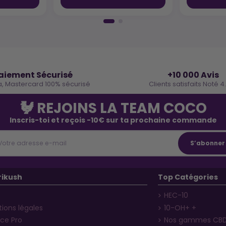
🔒
⭐
aiement Sécurisé
+10 000 Avis
a, Mastercard 100% sécurisé
Clients satisfaits Noté 4
🐓 REJOINS LA TEAM COCO
Inscris-toi et reçois -10€ sur ta prochaine commande
rikush
Top Catégories
HEC-10
ions légales
10-OH+ +
ce Pro
Nos gammes CB