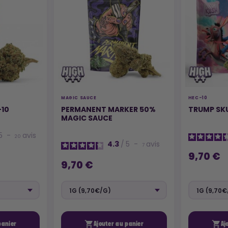
MAGIC SAUCE
HEC-10
-10
PERMANENT MARKER 50%
TRUMP SK
MAGIC SAUCE
5
-
avis
20
4.3
/
5
-
avis
7
9,70 €
9,70 €


panier
Ajouter au panier
Aj