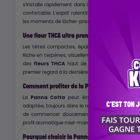
s’installe rapidement dans le corps, procurant u
confortable. L’esprit ralentit, flotte, tout en res
les moments de lâcher-prise total, quand tu veux
Une fleur THCA ultra premium, dense et rési
Les têtes compactes, épaisses et givrées témoi
Riche en terpènes, visuellement impressionnante,
des
fleurs THCA
haut de gamme, pensées pour
premier regard à la dernière sensation.
Comment profiter de la Panna Cotta THCA ?
La
Panna Cotta
peut être utilisée en
infusi
adaptée, toujours dans le respect de la réglement
de commencer doucement, même si tu es habit
profil aromatique miel–mangue et ses effets pro
Pourquoi choisir la Panna Cotta THCA ?