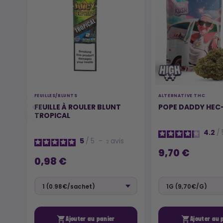
FEUILLES/BLUNTS
ALTERNATIVE THC
FEUILLE À ROULER BLUNT
POPE DADDY HEC
TROPICAL
4.2
/
5
/
5
-
avis
2
9,70 €
0,98 €


Ajouter au panier
Ajouter au 