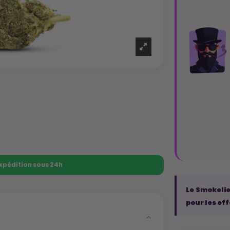
 Expédition sous 24h
Le Smokelier
pour les eff