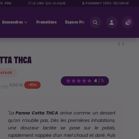
49€
💥 LE CBD QUI CLAQUE
🔒 PAIEMENT 100% SÉCURISÉ
Accessoires
Promotions
Espace Pros
0
TTA THCA
 stock
4
/
5
€
11,90 €
-83%
TTC
"La
Panna Cotta THCA
arrive comme un dessert
qu’on n’oublie pas. Dès les premières inhalations,
une douceur lactée se pose sur le palais,
rapidement nappée d’un miel chaud et doré. Puis