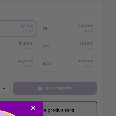
11,90 €
30,30 €
3G
11,90€/G
10,10€/G
51,00 €
81,60 €
12G
8,50€/G
6,80€/G
141,60 €
510,00 €
100G
5,90€/G
5,10€/G
Ajouter au panier
révenez-moi quand ce produit sera
isponible