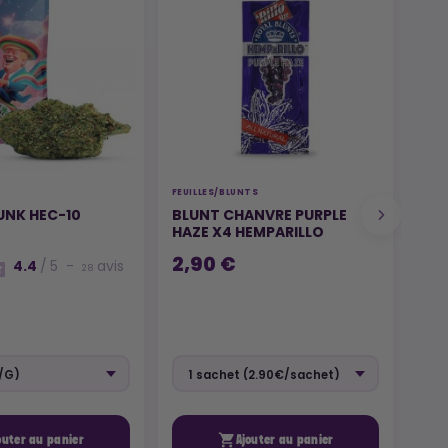
FEUILLES/BLUNTS
FLEU
UNK HEC-10
BLUNT CHANVRE PURPLE
MI
HAZE X4 HEMPARILLO
2,90 €
4.4
/
5
-
avis
28
9,

outer au panier
Ajouter au panier