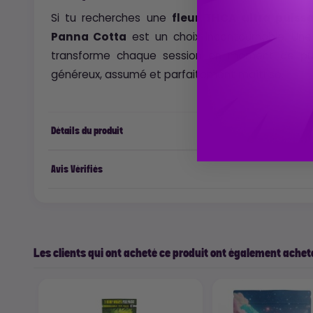
Si tu recherches une
fleur THCA ultra puiss
Panna Cotta
est un choix incontournable. Une 
transforme chaque session en moment de pur p
généreux, assumé et parfaitement maîtrisé.
Détails du produit
Avis Vérifiés
Les clients qui ont acheté ce produit ont également acheté