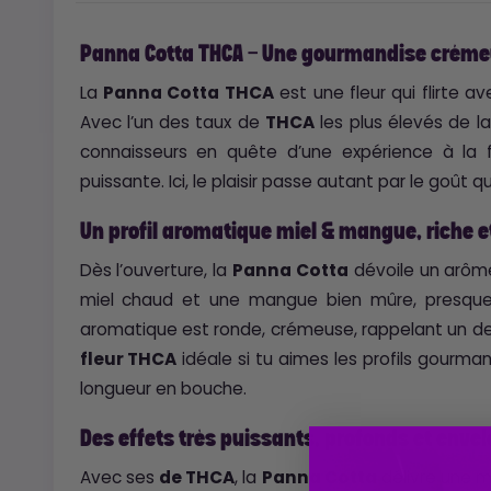
Panna Cotta THCA - Une gourmandise créme
La
Panna Cotta THCA
est une fleur qui flirte a
Avec l’un des taux de
THCA
les plus élevés de l
connaisseurs en quête d’une expérience à la 
puissante. Ici, le plaisir passe autant par le goût 
Un profil aromatique miel & mangue, riche 
Dès l’ouverture, la
Panna Cotta
dévoile un arôm
miel chaud et une mangue bien mûre, presque c
aromatique est ronde, crémeuse, rappelant un des
fleur THCA
idéale si tu aimes les profils gourma
longueur en bouche.
Des effets très puissants, profonds et enve
Avec ses
de THCA
, la
Panna Cotta
délivre une 