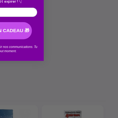
t expirer ! 👇
 CADEAU 🎁
voir nos communications. Tu
tout moment.