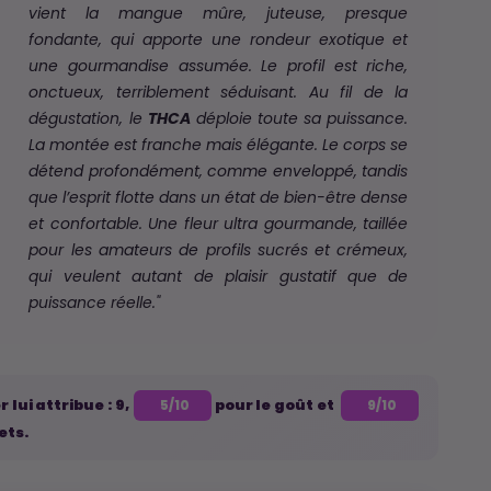
vient la mangue mûre, juteuse, presque
fondante, qui apporte une rondeur exotique et
une gourmandise assumée. Le profil est riche,
onctueux, terriblement séduisant. Au fil de la
dégustation, le
THCA
déploie toute sa puissance.
La montée est franche mais élégante. Le corps se
détend profondément, comme enveloppé, tandis
que l’esprit flotte dans un état de bien-être dense
et confortable. Une fleur ultra gourmande, taillée
pour les amateurs de profils sucrés et crémeux,
qui veulent autant de plaisir gustatif que de
puissance réelle."
 lui attribue : 9,
pour le goût et
5/10
9/10
ets.