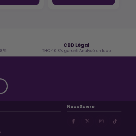
🌿
CBD Légal
.8/5
THC < 0.3% garanti Analysé en labo
Nous Suivre
D