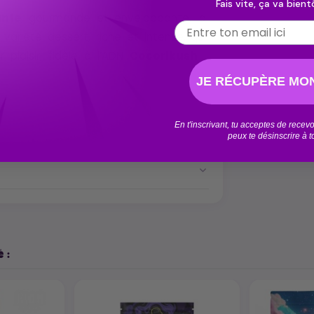
Fais vite, ça va bientô
ante
, gourmande et enveloppante, la
Email
variété dessert, riche et intense, qui
laisir, fidèle à l’ADN
Cocorikush
:
JE RÉCUPÈRE MON
En t'inscrivant, tu acceptes de rece
peux te désinscrire à 
 :