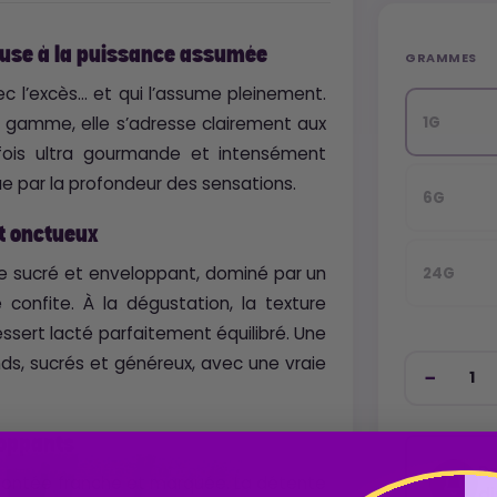
use à la puissance assumée
GRAMMES
vec l’excès… et qui l’assume pleinement.
1G
a gamme, elle s’adresse clairement aux
fois ultra gourmande et intensément
que par la profondeur des sensations.
6G
et onctueux
e sucré et enveloppant, dominé par un
24G
onfite. À la dégustation, la texture
sert lacté parfaitement équilibré. Une
nds, sucrés et généreux, avec une vraie
loppants
P
montée franche et marquée. La détente
d