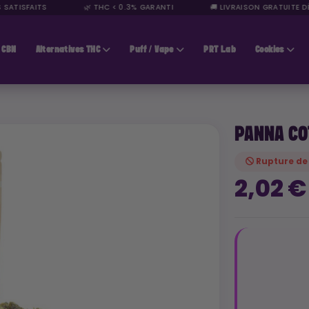
ATISFAITS
🌿 THC < 0.3% GARANTI
🚚 LIVRAISON GRATUITE DÈS 
CBN
Alternatives THC
Puff / Vape
PRT Lab
Cookies
PANNA CO
Rupture de
2,02 