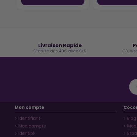
🚚
Livraison Rapide
P
Gratuite dès 49€ avec GLS
CB, Vis
Mon compte
Coco
Identifiant
Blog
Mon compte
Ment
Identité
Espa