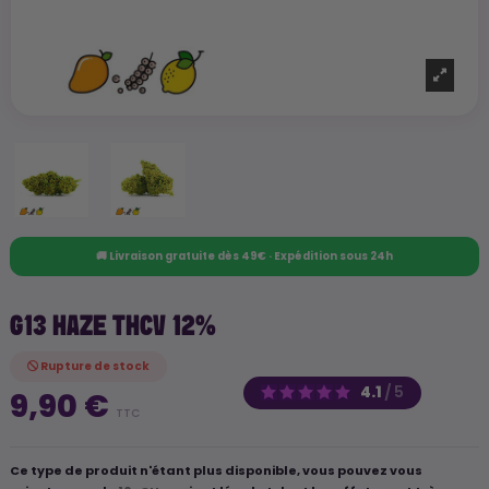
🚚 Livraison gratuite dès 49€ · Expédition sous 24h
G13 HAZE THCV 12%
Rupture de stock
4.1
/
5
9,90 €
TTC
Ce type de produit n'étant plus disponible, vous pouvez vous