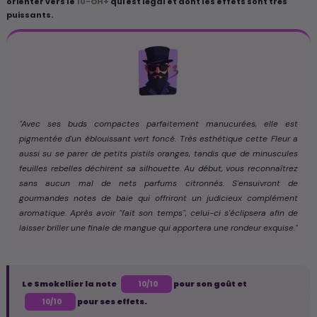
orienter vers le
10-OH+
qui est légal et dont les effets sont très
puissants.
"Avec ses buds compactes parfaitement manucurées, elle est
pigmentée d'un éblouissant vert foncé. Très esthétique cette Fleur a
aussi su se parer de petits pistils oranges, tandis que de minuscules
feuilles rebelles déchirent sa silhouette. Au début, vous reconnaîtrez
sans aucun mal de nets parfums citronnés. S'ensuivront de
gourmandes notes de baie qui offriront un judicieux complément
aromatique. Après avoir "fait son temps", celui-ci s'éclipsera afin de
laisser briller une finale de mangue qui apportera une rondeur exquise."
Le Smokellier la note
pour son goût et
10/10
pour ses effets.
10/10