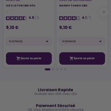
RÉSINES CBD
FLEURS CBD CALIFORNIENNES
ICE O LATOR CBD 40%
MANGO TANGO CBD
4.5
/
5
4.1
/
5
9,10 €
9,10 €


Ajouter au panier
Ajouter au panier
🚚
Livraison Rapide
Gratuite dès 49€ avec GLS
🔒
Paiement Sécurisé
CB, Visa, Mastercard 100% sécurisé