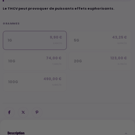
Le THCV peut provoquer de puissants effets euphorisants.
GRAMMES
9,90 €
43,25 €
1G
5G
9,90€/G
8,65€/G
74,00 €
123,00 €
10G
20G
7,40€/G
6,15€/G
490,00 €
100G
4,90€/G
Description