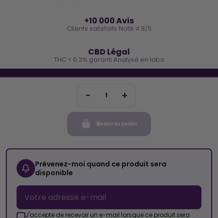
⭐
+10 000 Avis
Clients satisfaits Noté 4.8/5
🌿
CBD Légal
THC < 0.3% garanti Analysé en labo
🐓 REJOINS LA TEAM COCO
Inscris-toi et reçois -10€ sur ta prochaine commande
Ajouter au panier
Mon compte
Cocorikush
Prévenez-moi quand ce produit sera
disponible
Top Catégories
Nous Suivre
J'accepte de recevoir un e-mail lorsque ce produit sera