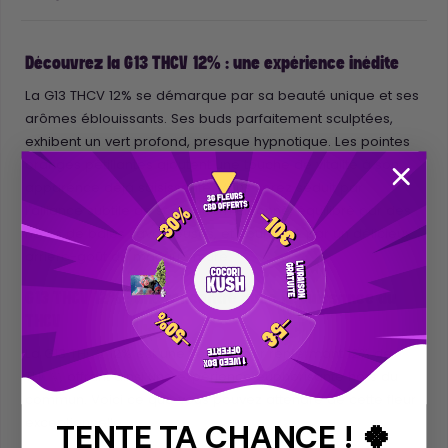
Découvrez la G13 THCV 12% : une expérience inédite
La G13 THCV 12% se démarque par sa beauté unique et ses
arômes éblouissants. Ses buds parfaitement sculptées,
exhibent un vert profond, presque hypnotique. Les pointes
oranges pétillantes ajoutent une touche de vitalité à son
apparence déjà saisissante. Vous serez séduit par
l'alliance subtile de son parfum citronné, équilibré par des
notes de baies savoureuses, et couronné par un délicieux
arrière-goût de mangue mûre.
G13 THCV 12% : une rencontre avec la puissance du
THCV
La G13
THCV
12% est une fleur Indoor renfermant 12% de
THCV
, offrant ainsi une expérience euphorisante hors du
commun. Voici ce que vous pouvez attendre de cette fleur
exceptionnelle :
TENTE TA CHANCE ! 🍀