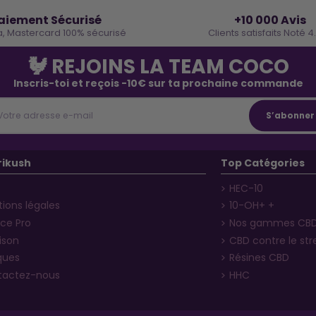
🔒
⭐
aiement Sécurisé
+10 000 Avis
a, Mastercard 100% sécurisé
Clients satisfaits Noté 4
🐓 REJOINS LA TEAM COCO
Inscris-toi et reçois -10€ sur ta prochaine commande
rikush
Top Catégories
HEC-10
ions légales
10-OH+ +
ce Pro
Nos gammes CB
aison
CBD contre le str
ques
Résines CBD
tactez-nous
HHC