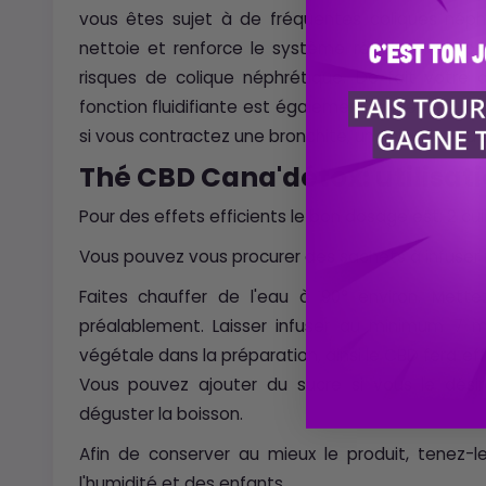
vous êtes sujet à de fréquentes coliques néphré
nettoie et renforce le système rénal, ce qui p
risques de colique néphrétique. De fait votre q
fonction fluidifiante est également la bienvenu
si vous contractez une bronchite, une sinusite ou 
Thé CBD Cana'détox: utilisat
Pour des effets efficients le bon dosage est: 2 cui
Vous pouvez vous procurer des sachets à infuser r
Faites chauffer de l'eau à 90° environ. Mett
préalablement. Laisser infuser au minimum 7 m
végétale dans la préparation, ainsi le CBD fera e
Vous pouvez ajouter du sucre si vous le désir
déguster la boisson.
Afin de conserver au mieux le produit, tenez-le
l'humidité et des enfants.