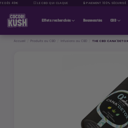
DÈS 49€
💥 LE CBD QUI CLAQUE
🔒 PAIEMENT 100% SÉCURISÉ
CBD pas cher
Effets recherchés
Nouveautés
CBD
Accueil
Produits au CBD
Infusions au CBD
THE CBD CANA'DETO