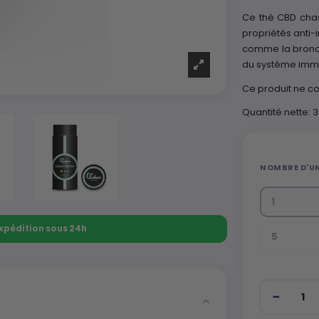
Ce thé CBD chas
propriétés anti-
comme la bronch
du système immu
Ce produit ne co
Quantité nette:
NOMBRE D'UN
1
 Expédition sous 24h
5