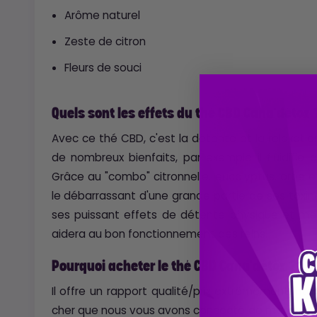
Arôme naturel
Zeste de citron
Fleurs de souci
Quels sont les effets du thé CBD Cana'détox 
Avec ce thé CBD, c'est la détente et la relaxati
de nombreux bienfaits, par exemple il fluidifie à
Grâce au "combo" citronnelle, eucalyptus, ortie e
le débarrassant d'une grande partie de ses toxines
ses puissant effets de détente physique et ment
aidera au bon fonctionnement des reins.
Pourquoi acheter le thé CBD Cana'détox ?
Il offre un rapport qualité/prix extrêmement inté
cher que nous vous avons concocté de manière à ce 