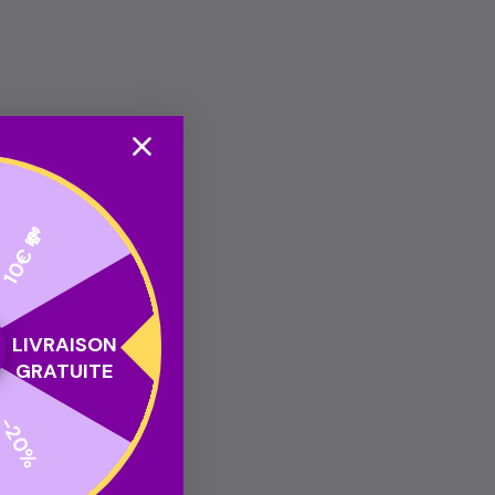
10€ 💸
LIVRAISON
GRATUITE
-20%