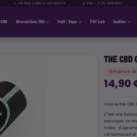
⭐ +10 000 CLIENTS SATISFAITS
🌿 THC < 0.3% GARANTI
🚚
CBN
Alternatives THC
Puff / Vape
PRT Lab
Cookies
X
THE CBD 
Rupture de
14,90
Voici le thé CBD
C'est une boiss
sauvages se ré
notes d'agrume
rafraichissant e