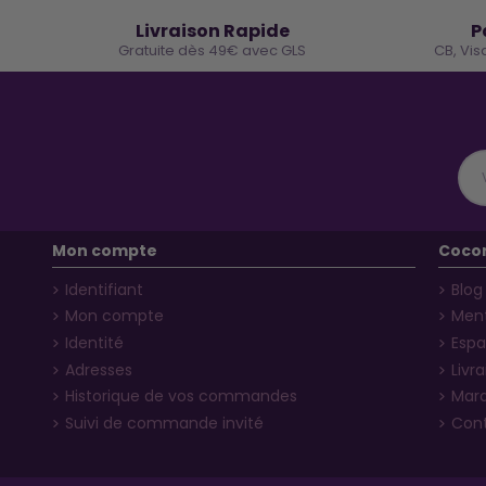
🚚
Livraison Rapide
P
Gratuite dès 49€ avec GLS
CB, Vis
Mon compte
Coco
Identifiant
Blog
Mon compte
Ment
Identité
Espa
Adresses
Livr
Historique de vos commandes
Mar
Suivi de commande invité
Con