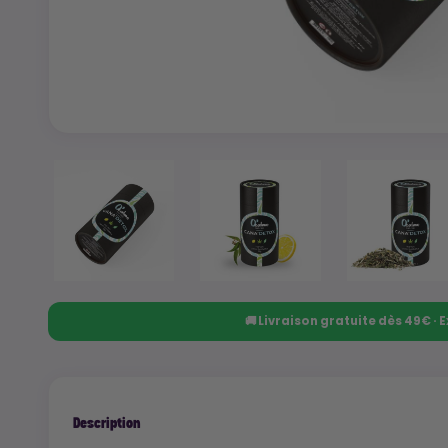
🚚 Livraison gratuite dès 49€ ·
Description