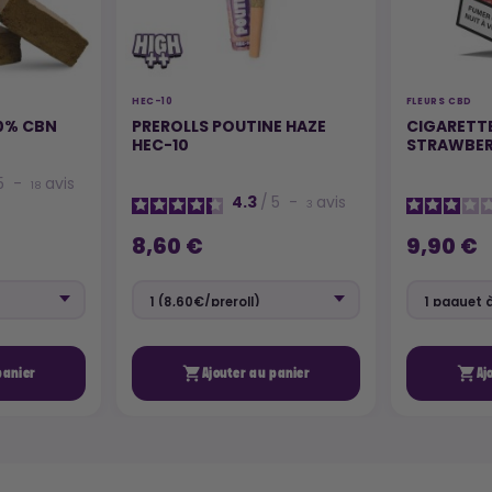
HEC-10
FLEURS CBD
0% CBN
PREROLLS POUTINE HAZE
CIGARETT
HEC-10
STRAWBE
5
-
avis
18
4.3
/
5
-
avis
3
8,60 €
9,90 €


panier
Ajouter au panier
Aj