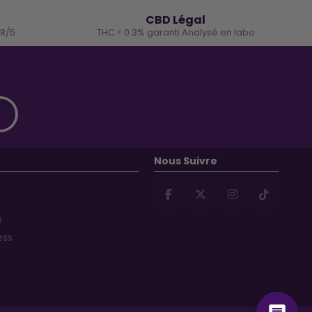
🌿
CBD Légal
.8/5
THC < 0.3% garanti Analysé en labo
Nous Suivre
D
ess