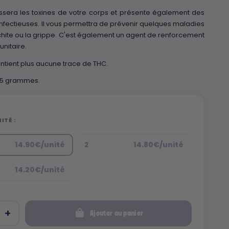
sera les toxines de votre corps et présente également des
infectieuses. Il vous permettra de prévenir quelques maladies
ite ou la grippe. C'est également un agent de renforcement
nitaire.
ntient plus aucune trace de THC.
 35 grammes.
ITÉ :
14.90€/unité
14.80€/unité
2
14.20€/unité
Ajouter au panier