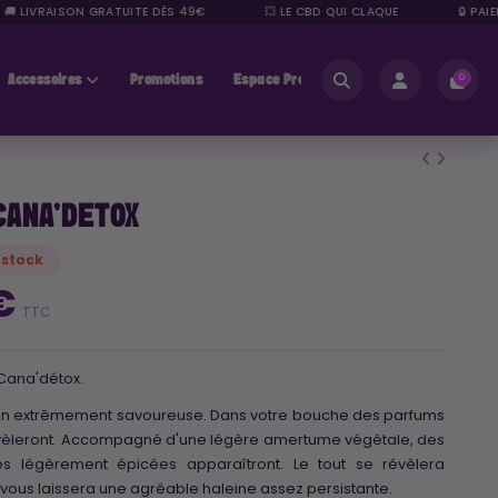
 LIVRAISON GRATUITE DÈS 49€
💥 LE CBD QUI CLAQUE
🔒 PAIEME
Accessoires
Promotions
Espace Pros
0
CANA'DETOX
 stock
 €
TTC
 Cana'détox.
on extrêmement savoureuse. Dans votre bouche des parfums
vèleront. Accompagné d'une légère amertume végétale, des
s légèrement épicées apparaîtront. Le tout se révèlera
t vous laissera une agréable haleine assez persistante.