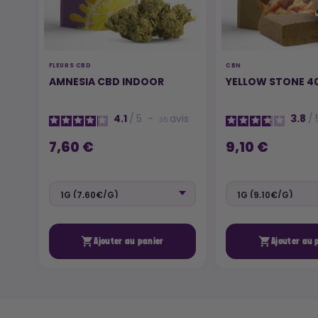
FLEURS CBD
CBN
AMNESIA CBD INDOOR
YELLOW STONE 4
4.1
/
5
-
avis
3.8
/
35
7,60 €
9,10 €


Ajouter au panier
Ajouter au 