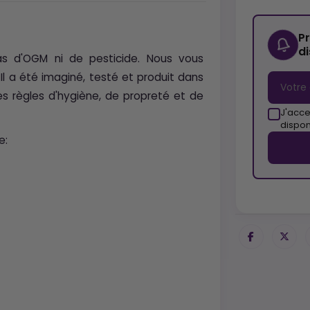
P
d
as d'OGM ni de pesticide. Nous vous
. Il a été imaginé, testé et produit dans
des règles d'hygiène, de propreté et de
J'acce
dispon
e: