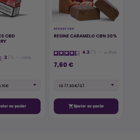
RÉSINES CBN
ES CBD
RESINE CARAMELO CBN 20%
RRY
4.3
/
5
-
avis
46
3
/
5
-
avis
1
7,60 €

outer au panier
Ajouter au panier