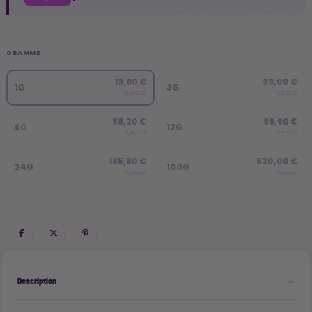
GRAMME
13,80 €
33,00 €
1G
3G
13,80€/G
11,00€/G
58,20 €
99,60 €
6G
12G
9,70€/G
8,30€/G
165,60 €
520,00 €
24G
100G
6,90€/G
5,20€/G
Description