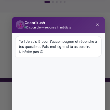
🚚
Livraison Rapide
Gratuite dès 49€ avec GLS
🔒
Paiement Sécurisé
CB, Visa, Mastercard 100% sécurisé
⭐
+10 000 Avis
Clients satisfaits Noté 4.8/5
🌿
CBD Légal
THC < 0.3% garanti Analysé en labo
🐓 REJOINS LA TEAM COCO
Inscris-toi et reçois -10€ sur ta prochaine commande
Ajouter au panier