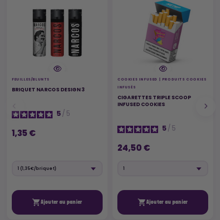
FEUILLES/BLUNTS
COOKIES INFUSED | PRODUITS COOKIES
INFUSÉS
BRIQUET NARCOS DESIGN 3
CIGARETTES TRIPLE SCOOP
INFUSED COOKIES
5
/
5
5
/
5
1,35 €
24,50 €


Ajouter au panier
Ajouter au panier