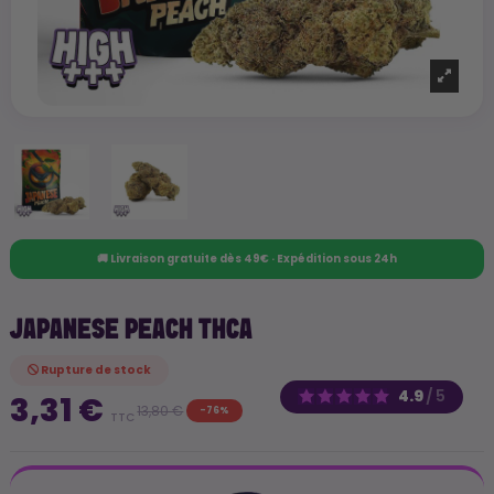
🚚 Livraison gratuite dès 49€ · Expédition sous 24h
JAPANESE PEACH THCA
Rupture de stock
4.9
/
5
3,31 €
13,80 €
-76%
TTC