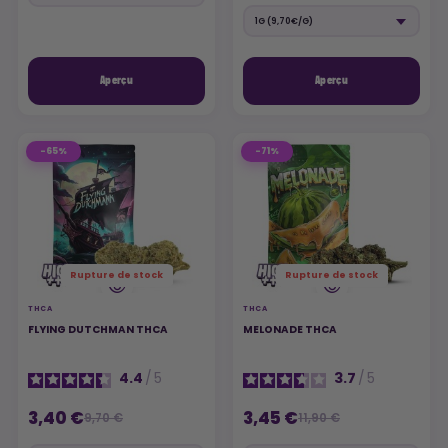
Aperçu
Aperçu
-65%
-71%
Rupture de stock
Rupture de stock
THCA
THCA
FLYING DUTCHMAN THCA
MELONADE THCA
4.4
/
5
3.7
/
5
3,40 €
3,45 €
9,70 €
11,90 €