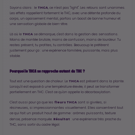
THCA
Soyons clairs : le
, ce n'est pas "light". Les retours sont unanimes.
Les effets rappellent fortement le THC, avec une détente profonde du
corps, un apaisement mental, parfois un boost de bonne humeur et
une sensation globale de bien-être.
THCA
Là où le
se démarque, c'est dans la gestion des sensations.
Moins de montée brutale, moins de confusion, moins de lourdeur. Tu
restes présent, tu profites, tu contrôles. Beaucoup le préfèrent
justement pour ça : une expérience familière, puissante, mais plus
stable.
Pourquoi le THCA se rapproche autant du THC ?
THCA
Tout est une question de chaleur. Le
est présent dans la plante.
Lorsqu'il est exposé à une température élevée, il peut se transformer
partiellement en THC. C'est ce qu'on appelle la décarboxylation.
fleurs THCA
C'est aussi pour ça que les
sont si givrées, si
résineuses, si impressionnantes visuellement. Elles concentrent tout
ce qui fait un produit haut de gamme : arômes puissants, texture
Résultat
dense, présence marquée.
: une expérience très proche du
THC, sans sortir du cadre légal.