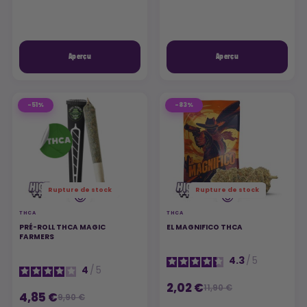
Aperçu
Aperçu
-51%
-83%
Rupture de stock
Rupture de stock
THCA
THCA
PRÉ-ROLL THCA MAGIC
EL MAGNIFICO THCA
FARMERS
4.3
/
5
4
/
5
2,02 €
11,90 €
4,85 €
9,90 €