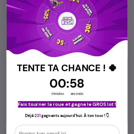
Aperçu
Aperçu
-71%
-86%
TENTE TA CHANCE ! 🍀
Rupture de stock
Rupture de stock
0
00
Countdown ends in:
:
:
57
57
THCA
THCA
GRAPE & CREAM THCA
PIATELLA HASH THCA
minutes
seconds
Fais tourner la roue et gagne le GROS lot !
4.7
/
5
4.6
/
5
Déjà
221
gagnants aujourd'hui. À ton tour ! 👇
3,45 €
1,96 €
11,90 €
14,00 €
Email