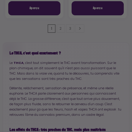
Aperçu
Aperçu
1
2
3
Le THCA, c'est quoi exactement ?
THCA
Le
, c'est tout simplement le THC avant transformation. Sur le
plan chimique, on dit souvent qu'il n'est pas aussi puissant que le
THC. Mais dans la vraie vie, quand tu le découvres, tu comprends vite
que les sensations sont très proches du THC.
Détente, relâchement, sensation de présence, et même une réelle
euphorie. Le THCA parle clairement aux personnes qui connaissent
déjà le THC. La grosse différence, c'est que tout arrive plus doucement,
de façon plus fluide, sans te retourner le cerveau d'un coup. C'est
exactement pour ça que les fleurs, hash et vapes THCA ont explosé : tu
retrouves l'âme du cannabis premium, dans un cadre légal.
Les effets du THCA : très proches du THC, mais plus maîtrisés