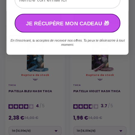
Aperçu
Aperçu
JE RÉCUPÈRE MON CADEAU 🎁
-83%
-86%
En t'inscrivant, tu acceptes de recevoir nos offres. Tu peux te désinscrire à tout
moment.
Rupture de stock
Rupture de stock
THCA
THCA
PIATELLA BLEU HASH THCA
PIATELLA VIOLET HASH THCA
4
/
5
3.7
/
5
2,38 €
1,96 €
14,00 €
14,00 €