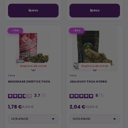
Aperçu
Aperçu
-79%
-83%
Rupture de stock
Rupture de stock
THCA
THCA
MILKSHAKE ZHEETOS THCA
JEALOUSY THCA HYDRO
3.7
/
5
5
/
5
1,76 €
2,04 €
8,40 €
12,00 €