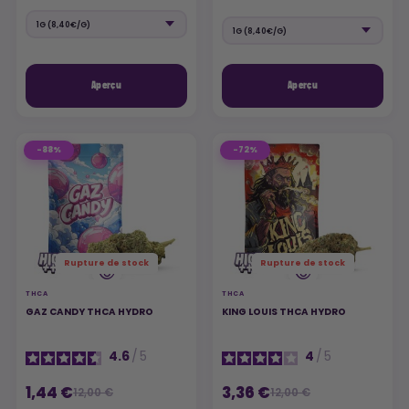
Aperçu
Aperçu
-88%
-72%
Rupture de stock
Rupture de stock
THCA
THCA
GAZ CANDY THCA HYDRO
KING LOUIS THCA HYDRO
4.6
/
5
4
/
5
1,44 €
3,36 €
12,00 €
12,00 €