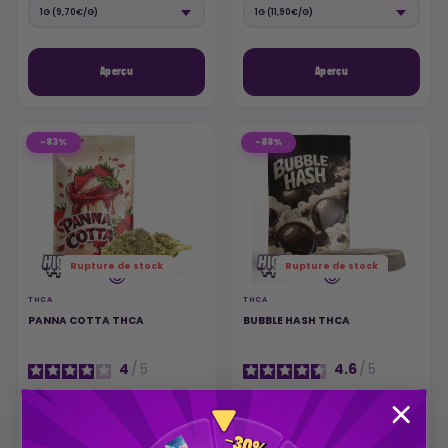
Aperçu
Aperçu
-83%
-88%
Rupture de stock
Rupture de stock
THCA
THCA
PANNA COTTA THCA
BUBBLE HASH THCA
4
/
5
4.6
/
5
2,02 €
1,92 €
11,90 €
16,00 €