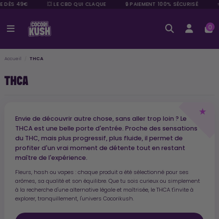
 DÈS 49€
💥 LE CBD QUI CLAQUE
🔒 PAIEMENT 100% SÉCURISÉ
⭐ 
0
Accueil
THCA
THCA
Envie de découvrir autre chose, sans aller trop loin ? Le
THCA est une belle porte d'entrée. Proche des sensations
du THC, mais plus progressif, plus fluide, il permet de
profiter d'un vrai moment de détente tout en restant
maître de l'expérience.
Fleurs, hash ou vapes : chaque produit a été sélectionné pour ses
arômes, sa qualité et son équilibre. Que tu sois curieux ou simplement
à la recherche d'une alternative légale et maîtrisée, le THCA t'invite à
explorer, tranquillement, l'univers Cocorikush.