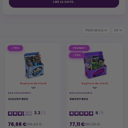
LIRE LA SUITE
Pertinence
24
-76%
PROMO !
-79%
Rupture de stock
Rupture de stock
BOX DÉCOUVERTE
BOX DÉCOUVERTE
CLOUDY BOX
SMOKY BOX
3.3
/
5
5
/
5
76,66 €
77,11 €
319,40 €
367,20 €