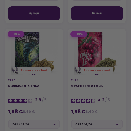
Aperçu
Aperçu
-80%
-80%
Rupture de stock
Rupture de stock
THCA
THCA
SLURRICAN IX THCA
GRAPE ZENZU THCA
3.9
/
5
4.3
/
5
1,68 €
1,68 €
8,40 €
8,40 €