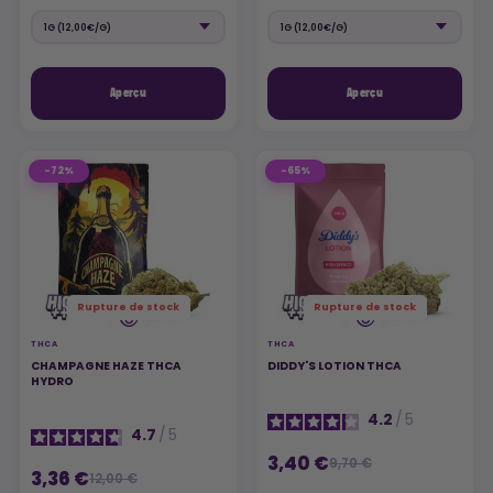
Aperçu
Aperçu
-72%
-65%
Rupture de stock
Rupture de stock
THCA
THCA
CHAMPAGNE HAZE THCA
DIDDY'S LOTION THCA
HYDRO
4.2
/
5
4.7
/
5
3,40 €
9,70 €
3,36 €
12,00 €