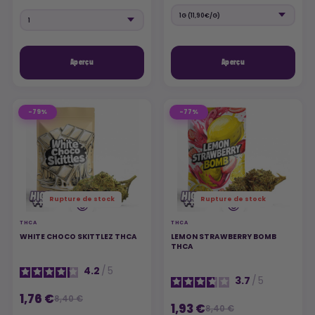
Aperçu
Aperçu
-79%
-77%
Rupture de stock
Rupture de stock
THCA
THCA
WHITE CHOCO SKITTLEZ THCA
LEMON STRAWBERRY BOMB
THCA
4.2
/
5
3.7
/
5
1,76 €
8,40 €
1,93 €
8,40 €