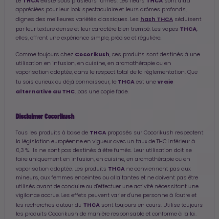
THCA
THCA
Le
existe sous plusieurs formes. Les fleurs
sont ultra
appréciées pour leur look spectaculaire et leurs arômes profonds,
hash THCA
dignes des meilleures variétés classiques. Les
séduisent
THCA
par leur texture dense et leur caractère bien trempé. Les vapes
,
elles, offrent une expérience simple, précise et régulière.
Cocorikush
Comme toujours chez
, ces produits sont destinés à une
utilisation en infusion, en cuisine, en aromathérapie ou en
vaporisation adaptée, dans le respect total de la réglementation. Que
THCA
vraie
tu sois curieux ou déjà connaisseur, le
est une
alternative au THC
, pas une copie fade.
Disclaimer Cocorikush
THCA
Tous les produits à base de
proposés sur Cocorikush respectent
la législation européenne en vigueur avec un taux de THC inférieur à
0,3 %. Ils ne sont pas destinés à être fumés. Leur utilisation doit se
faire uniquement en infusion, en cuisine, en aromathérapie ou en
THCA
vaporisation adaptée. Les produits
ne conviennent pas aux
mineurs, aux femmes enceintes ou allaitantes et ne doivent pas être
utilisés avant de conduire ou d'effectuer une activité nécessitant une
vigilance accrue. Les effets peuvent varier d'une personne à l'autre et
THCA
les recherches autour du
sont toujours en cours. Utilise toujours
les produits Cocorikush de manière responsable et conforme à la loi.