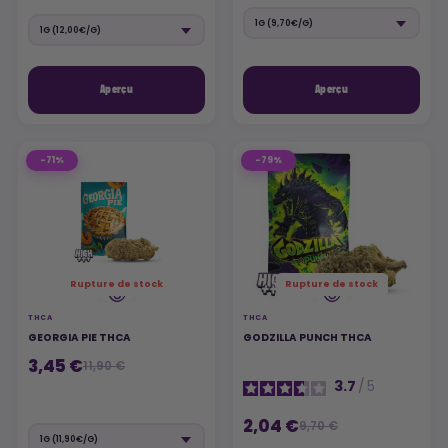
Aperçu
Aperçu
-71%
-79%
Rupture de stock
Rupture de stock
THCA
THCA
GEORGIA PIE THCA
GODZILLA PUNCH THCA
3,45 €
11,90 €
3.7
/
5
2,04 €
9,70 €