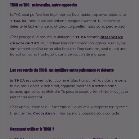
THCA vs THC : même vibe, autre approche
Le THC peut parfois être trop intense, trop rapide, trop envahissant. Le
THCA
, lui, installe les sensations progressivement. Tu ressens la
détente, le lâcher-prise, la chaleur corporelle… mais sans perdre pied.
THCA
alternative
C'est pour ça que beaucoup utilisent le
comme
directe au THC
. Pour réduire leur consommation, garder le rituel, ou
simplement profiter sans aller trop loin. Pour certains, c'est aussi une
transition, sans frustration, sans sensation de manque.
Les ressentis du THCA : un équilibre entre puissance et détente
THCA
Le
est souvent décrit comme "plus tranquille". Pas dans le sens
faible, mais dans le sens net, équilibré, maîtrisé. Il détend sans
écraser, apaise sans éteindre. Tu peux te poser, créer, réfléchir, ou juste
profiter du moment.
C'est une puissance qui s'installe, qui dure, et qui respecte ton rythme.
Cocorikush
Une vibe très
: intense, mais toujours sous contrôle.
Comment utiliser le THCA ?